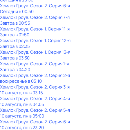
Хемлок Гроув
. Сезон 2
. Серия 6-я
Сегодня в 00:50
Хемлок Гроув
. Сезон 2
. Серия 7-я
Завтра в 00:55
Хемлок Гроув
. Сезон 1
. Серия 11-я
Завтра в 01:50
Хемлок Гроув
. Сезон 1
. Серия 12-я
Завтра в 02:35
Хемлок Гроув
. Сезон 1
. Серия 13-я
Завтра в 03:30
Хемлок Гроув
. Сезон 2
. Серия 1-я
Завтра в 04:20
Хемлок Гроув
. Сезон 2
. Серия 2-я
воскресенье
в
05:10
Хемлок Гроув
. Сезон 2
. Серия 3-я
10 августа, пн в 03:15
Хемлок Гроув
. Сезон 2
. Серия 4-я
10 августа, пн в 04:05
Хемлок Гроув
. Сезон 2
. Серия 5-я
10 августа, пн в 05:00
Хемлок Гроув
. Сезон 2
. Серия 6-я
10 августа, пн в 23:20