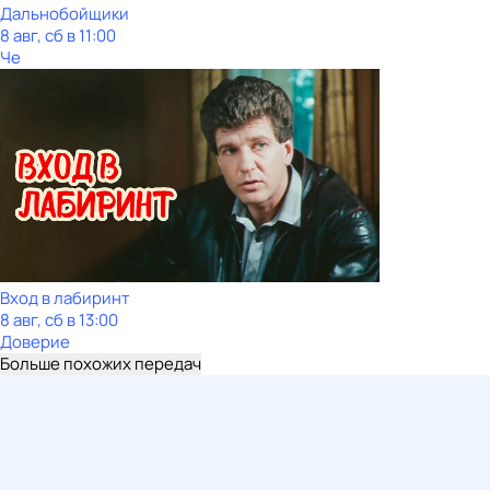
Дальнобойщики
8 авг, сб в 11:00
Че
Вход в лабиринт
8 авг, сб в 13:00
Доверие
Больше похожих передач