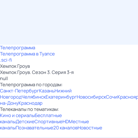
Телепрограмма
Телепрограмма в Туапсе
.sci-fi
Хемлок Гроув
Хемлок Гроув. Сезон 3. Серия 3-я
null
Телепрограмма по городам:
Санкт-Петербург
Казань
Нижний
Новгород
Челябинск
Екатеринбург
Новосибирск
Сочи
Красноя
на-Дону
Краснодар
Телеканалы по тематикам:
Кино и сериалы
Бесплатные
каналы
Детские
Спортивные
HD
Местные
каналы
Познавательные
20 каналов
Новостные