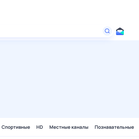
Спортивные
HD
Местные каналы
Познавательные