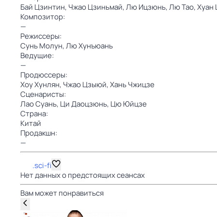
Бай Цзинтин,
Чжао Цзиньмай,
Лю Ицзюнь,
Лю Тао,
Хуан
Композитор:
—
Режиссеры:
Сунь Молун,
Лю Хунъюань
Ведущие:
—
Продюссеры:
Хоу Хунлян,
Чжао Цзыюй,
Хань Чжицзе
Сценаристы:
Лао Суань,
Ци Даоцзюнь,
Цю Юйцзе
Страна:
Китай
Продакшн:
—
.sci-fi
Нет данных о предстоящих сеансах
Вам может понравиться