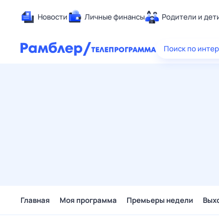
Новости
Личные финансы
Родители и дет
Здоровье
Поиск по инте
Развлечен
Дом и уют
Спорт
Карьера
Авто
Технологи
Жизненные
Сберегаем
Гороскопы
Главная
Моя программа
Премьеры недели
Вых