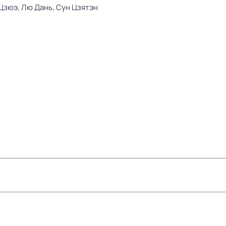
 Цзюэ,
Лю Дань,
Сун Цзятэн