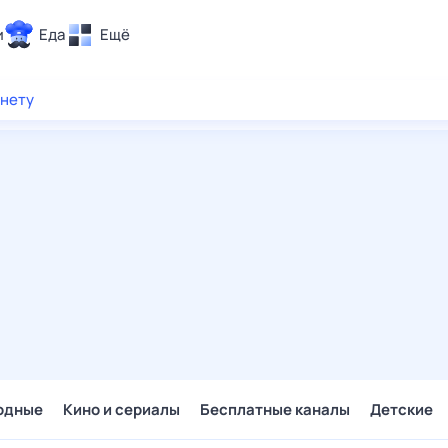
и
Еда
Ещё
Почта
рнету
ия и отдых
Поиск
Погода
ТВ-программа
и и тренды
 ситуации
 вместе
Помощь
одные
Кино и сериалы
Бесплатные каналы
Детские