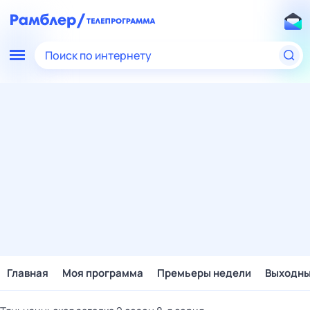
Поиск по интернету
Главная
Моя программа
Премьеры недели
Выходн