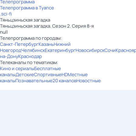
Телепрограмма
Телепрограмма в Туапсе
.sci-fi
Тяньцзиньская загадка
Тяньцзиньская загадка. Сезон 2. Серия 8-я
null
Телепрограмма по городам:
Санкт-Петербург
Казань
Нижний
Новгород
Челябинск
Екатеринбург
Новосибирск
Сочи
Красноя
на-Дону
Краснодар
Телеканалы по тематикам:
Кино и сериалы
Бесплатные
каналы
Детские
Спортивные
HD
Местные
каналы
Познавательные
20 каналов
Новостные