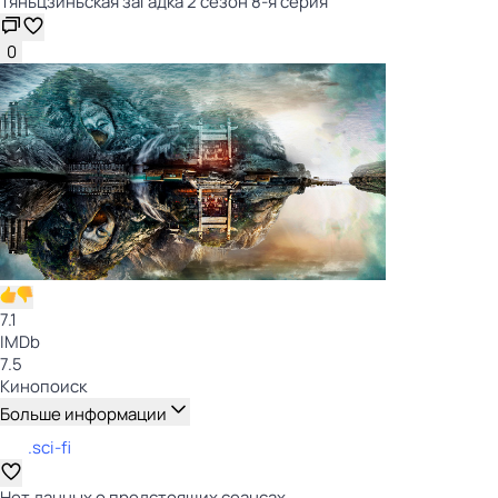
Тяньцзиньская загадка 2 сезон 8-я серия
0
7.1
IMDb
7.5
Кинопоиск
Больше информации
.sci-fi
Нет данных о предстоящих сеансах