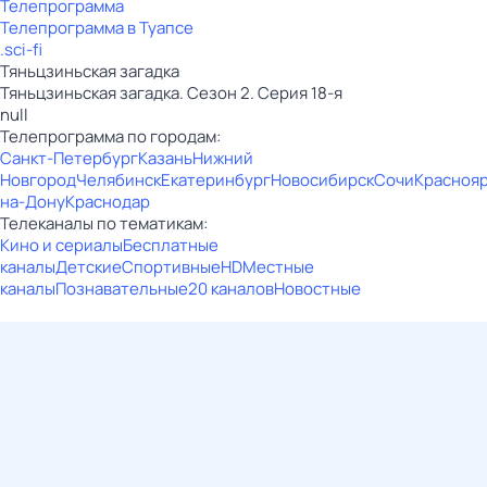
Телепрограмма
Телепрограмма в Туапсе
.sci-fi
Тяньцзиньская загадка
Тяньцзиньская загадка. Сезон 2. Серия 18-я
null
Телепрограмма по городам:
Санкт-Петербург
Казань
Нижний
Новгород
Челябинск
Екатеринбург
Новосибирск
Сочи
Красноя
на-Дону
Краснодар
Телеканалы по тематикам:
Кино и сериалы
Бесплатные
каналы
Детские
Спортивные
HD
Местные
каналы
Познавательные
20 каналов
Новостные