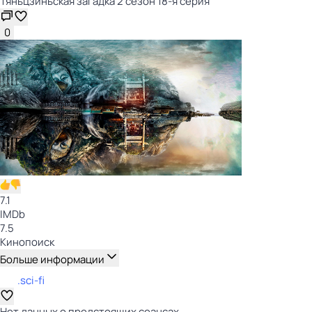
Тяньцзиньская загадка 2 сезон 18-я серия
0
7.1
IMDb
7.5
Кинопоиск
Больше информации
.sci-fi
Нет данных о предстоящих сеансах