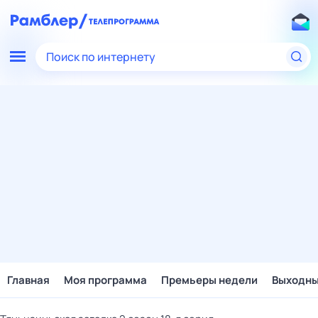
Поиск по интернету
Главная
Моя программа
Премьеры недели
Выходн