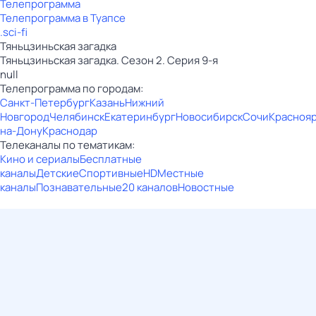
Телепрограмма
Телепрограмма в Туапсе
.sci-fi
Тяньцзиньская загадка
Тяньцзиньская загадка. Сезон 2. Серия 9-я
null
Телепрограмма по городам:
Санкт-Петербург
Казань
Нижний
Новгород
Челябинск
Екатеринбург
Новосибирск
Сочи
Красноя
на-Дону
Краснодар
Телеканалы по тематикам:
Кино и сериалы
Бесплатные
каналы
Детские
Спортивные
HD
Местные
каналы
Познавательные
20 каналов
Новостные