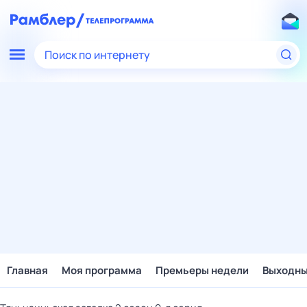
Поиск по интернету
Главная
Моя программа
Премьеры недели
Выходн