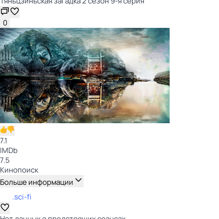
Тяньцзиньская загадка 2 сезон 9-я серия
0
7.1
IMDb
7.5
Кинопоиск
Больше информации
.sci-fi
Нет данных о предстоящих сеансах