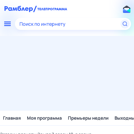
Поиск по интернету
Главная
Моя программа
Премьеры недели
Выходн