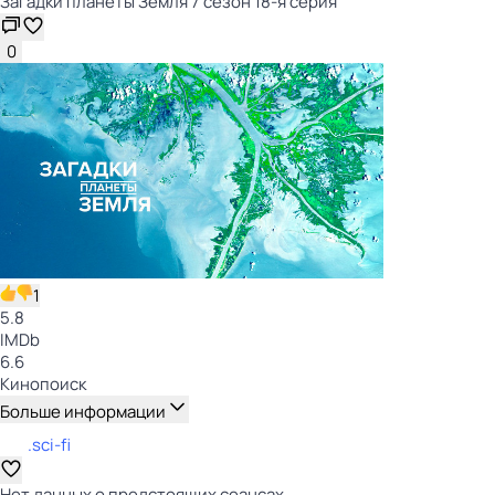
Загадки планеты Земля 7 сезон 18-я серия
0
1
5.8
IMDb
6.6
Кинопоиск
Больше информации
.sci-fi
Нет данных о предстоящих сеансах