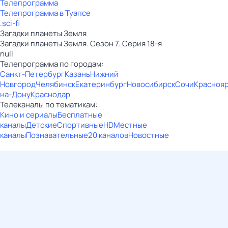
Телепрограмма
Телепрограмма в Туапсе
.sci-fi
Загадки планеты Земля
Загадки планеты Земля. Сезон 7. Серия 18-я
null
Телепрограмма по городам:
Санкт-Петербург
Казань
Нижний
Новгород
Челябинск
Екатеринбург
Новосибирск
Сочи
Красноя
на-Дону
Краснодар
Телеканалы по тематикам:
Кино и сериалы
Бесплатные
каналы
Детские
Спортивные
HD
Местные
каналы
Познавательные
20 каналов
Новостные