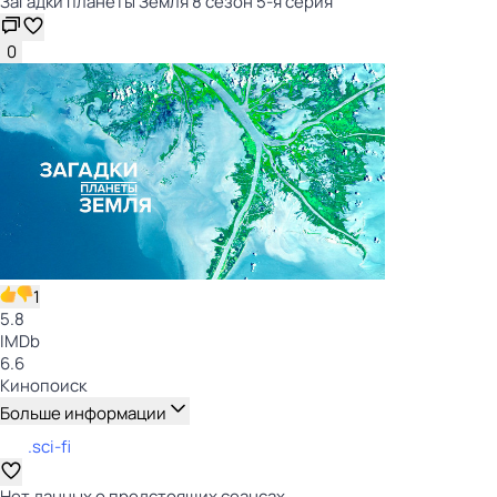
Загадки планеты Земля 8 сезон 5-я серия
0
1
5.8
IMDb
6.6
Кинопоиск
Больше информации
.sci-fi
Нет данных о предстоящих сеансах