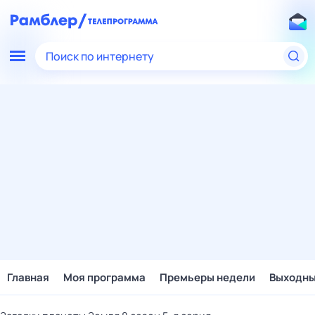
Поиск по интернету
Главная
Моя программа
Премьеры недели
Выходн