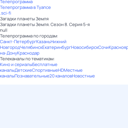
Телепрограмма
Телепрограмма в Туапсе
.sci-fi
Загадки планеты Земля
Загадки планеты Земля. Сезон 8. Серия 5-я
null
Телепрограмма по городам:
Санкт-Петербург
Казань
Нижний
Новгород
Челябинск
Екатеринбург
Новосибирск
Сочи
Красноя
на-Дону
Краснодар
Телеканалы по тематикам:
Кино и сериалы
Бесплатные
каналы
Детские
Спортивные
HD
Местные
каналы
Познавательные
20 каналов
Новостные