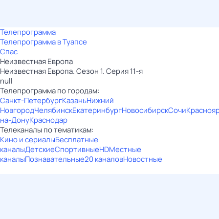
Телепрограмма
Телепрограмма в Туапсе
Спас
Неизвестная Европа
Неизвестная Европа. Сезон 1. Серия 11-я
null
Телепрограмма по городам:
Санкт-Петербург
Казань
Нижний
Новгород
Челябинск
Екатеринбург
Новосибирск
Сочи
Красноя
на-Дону
Краснодар
Телеканалы по тематикам:
Кино и сериалы
Бесплатные
каналы
Детские
Спортивные
HD
Местные
каналы
Познавательные
20 каналов
Новостные