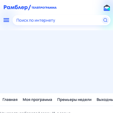
Поиск по интернету
Главная
Моя программа
Премьеры недели
Выходн