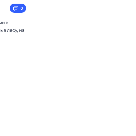
0
ии в
 в лесу, на