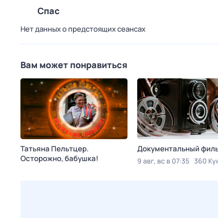
Спас
Нет данных о предстоящих сеансах
Вам может понравиться
Татьяна Пельтцер.
Документальный фил
Осторожно, бабушка!
9 авг, вс в 07:35
360 Ку
8 авг, сб в 07:50
Ностальгия