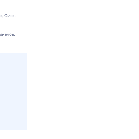
ск
Омск
каналов