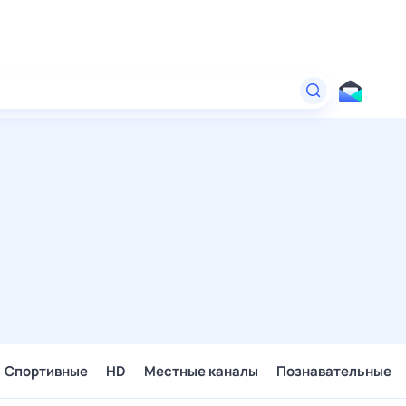
Спортивные
HD
Местные каналы
Познавательные