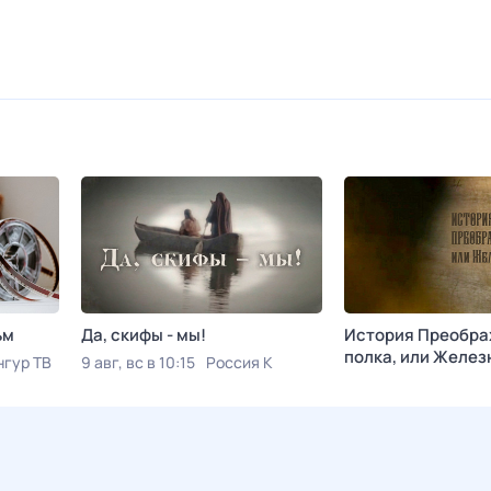
ьм
Да, скифы - мы!
История Преобра
полка, или Желез
нгур ТВ
9 авг, вс в 10:15
Россия К
10 авг, пн в 19:45
Р