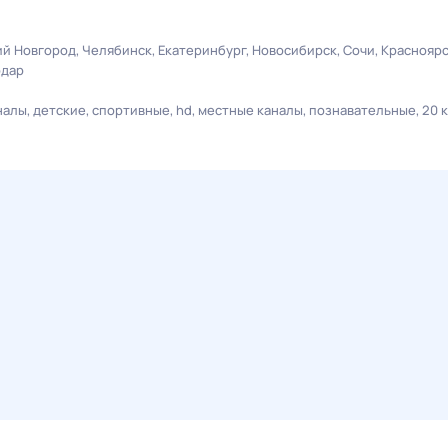
й Новгород
Челябинск
Екатеринбург
Новосибирск
Сочи
Краснояр
одар
налы
детские
спортивные
hd
местные каналы
познавательные
20 