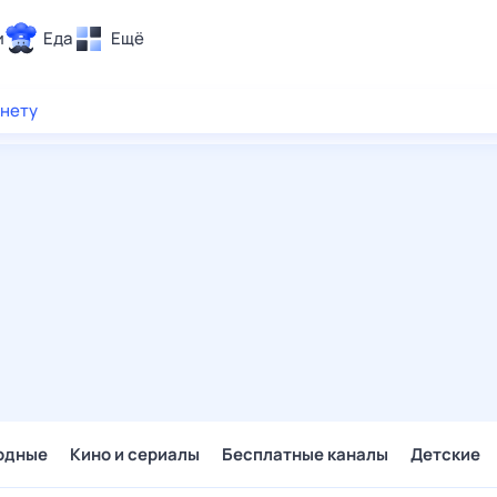
и
Еда
Ещё
Почта
рнету
ия и отдых
Поиск
Погода
ТВ-программа
и и тренды
 ситуации
 вместе
Помощь
одные
Кино и сериалы
Бесплатные каналы
Детские