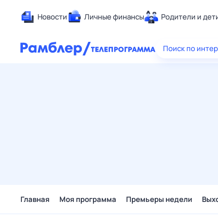
Новости
Личные финансы
Родители и дет
Здоровье
Поиск по инте
Развлечен
Дом и уют
Спорт
Карьера
Авто
Технологи
Жизненные
Сберегаем
Гороскопы
Главная
Моя программа
Премьеры недели
Вых