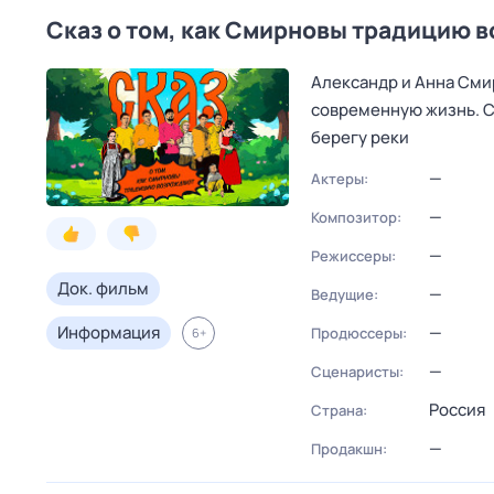
Сказ о том, как Смирновы традицию 
Александр и Анна Сми
современную жизнь. Се
берегу реки
—
Актеры:
—
Композитор:
—
Режиссеры:
Док. фильм
—
Ведущие:
Информация
—
Продюссеры:
6
+
—
Сценаристы:
Россия
Страна:
—
Продакшн: