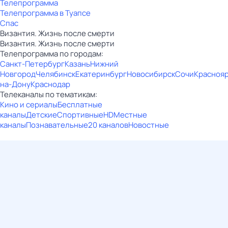
Телепрограмма
Телепрограмма в Туапсе
Спас
Византия. Жизнь после смерти
Византия. Жизнь после смерти
Телепрограмма по городам:
Санкт-Петербург
Казань
Нижний
Новгород
Челябинск
Екатеринбург
Новосибирск
Сочи
Красноя
на-Дону
Краснодар
Телеканалы по тематикам:
Кино и сериалы
Бесплатные
каналы
Детские
Спортивные
HD
Местные
каналы
Познавательные
20 каналов
Новостные