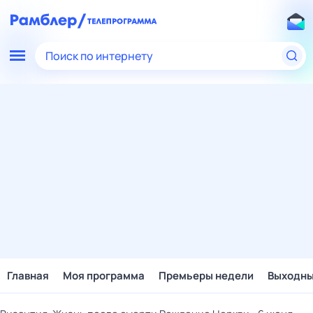
Поиск по интернету
Главная
Моя программа
Премьеры недели
Выходн