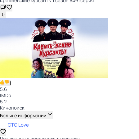
Кремлёвские курсанты 1 сезон 64-я серия
0
1
5.6
IMDb
5.2
Кинопоиск
Больше информации
СТС Love
Нет данных о предстоящих сеансах