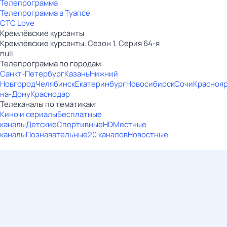
Телепрограмма
Телепрограмма в Туапсе
СТС Love
Кремлёвские курсанты
Кремлёвские курсанты. Сезон 1. Серия 64-я
null
Телепрограмма по городам:
Санкт-Петербург
Казань
Нижний
Новгород
Челябинск
Екатеринбург
Новосибирск
Сочи
Красноя
на-Дону
Краснодар
Телеканалы по тематикам:
Кино и сериалы
Бесплатные
каналы
Детские
Спортивные
HD
Местные
каналы
Познавательные
20 каналов
Новостные