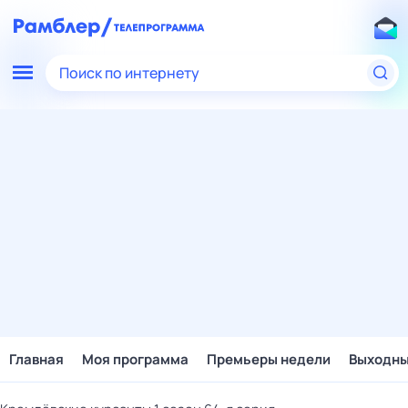
Поиск по интернету
Главная
Моя программа
Премьеры недели
Выходн