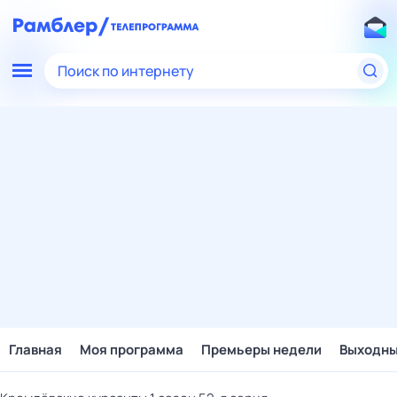
Поиск по интернету
Главная
Моя программа
Премьеры недели
Выходн