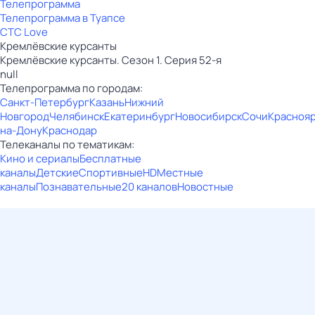
Телепрограмма
Телепрограмма в Туапсе
СТС Love
Кремлёвские курсанты
Кремлёвские курсанты. Сезон 1. Серия 52-я
null
Телепрограмма по городам:
Санкт-Петербург
Казань
Нижний
Новгород
Челябинск
Екатеринбург
Новосибирск
Сочи
Красноя
на-Дону
Краснодар
Телеканалы по тематикам:
Кино и сериалы
Бесплатные
каналы
Детские
Спортивные
HD
Местные
каналы
Познавательные
20 каналов
Новостные