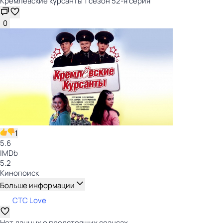
Кремлёвские курсанты 1 сезон 52-я серия
0
1
5.6
IMDb
5.2
Кинопоиск
Больше информации
СТС Love
Нет данных о предстоящих сеансах