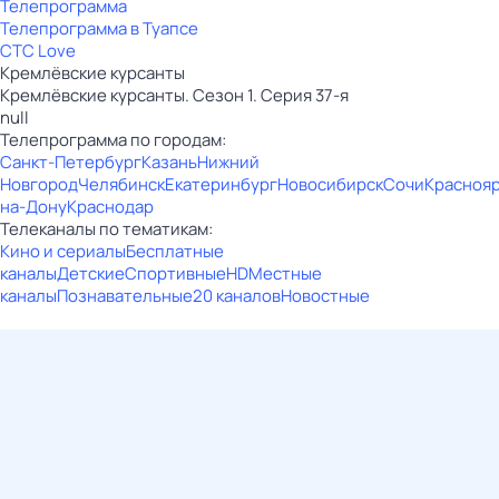
Телепрограмма
Телепрограмма в Туапсе
СТС Love
Кремлёвские курсанты
Кремлёвские курсанты. Сезон 1. Серия 37-я
null
Телепрограмма по городам:
Санкт-Петербург
Казань
Нижний
Новгород
Челябинск
Екатеринбург
Новосибирск
Сочи
Красноя
на-Дону
Краснодар
Телеканалы по тематикам:
Кино и сериалы
Бесплатные
каналы
Детские
Спортивные
HD
Местные
каналы
Познавательные
20 каналов
Новостные