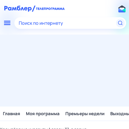
Поиск по интернету
Главная
Моя программа
Премьеры недели
Выходн