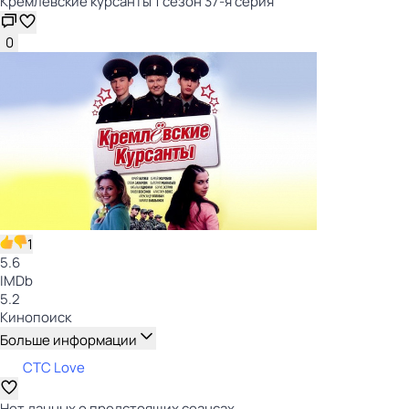
Кремлёвские курсанты 1 сезон 37-я серия
0
1
5.6
IMDb
5.2
Кинопоиск
Больше информации
СТС Love
Нет данных о предстоящих сеансах