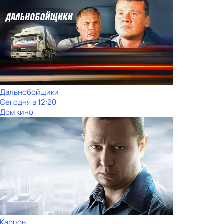
Дальнобойщики
Сегодня в 12:20
Дом кино
Карпов