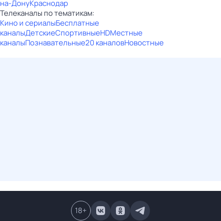
на-Дону
Краснодар
Телеканалы по тематикам:
Кино и сериалы
Бесплатные
каналы
Детские
Спортивные
HD
Местные
каналы
Познавательные
20 каналов
Новостные
18
+