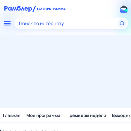
Поиск по интернету
Главная
Моя программа
Премьеры недели
Выходн