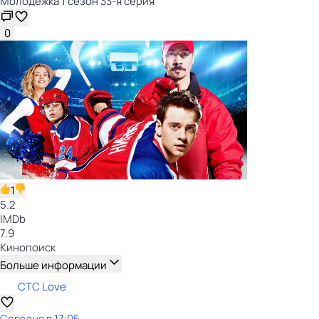
Молодёжка 1 сезон 33-я серия
0
1
5.2
IMDb
7.9
Кинопоиск
Больше информации
СТС Love
Сегодня в 17:05