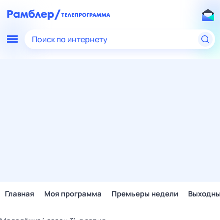
Поиск по интернету
Главная
Моя программа
Премьеры недели
Выходн