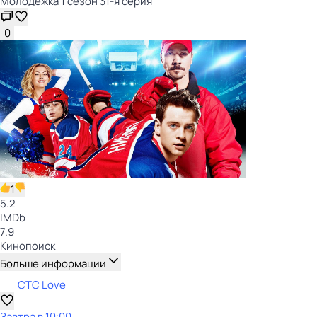
Молодёжка 1 сезон 31-я серия
0
1
5.2
IMDb
7.9
Кинопоиск
Больше информации
СТС Love
Завтра в 10:00