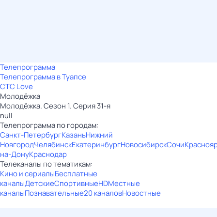
Телепрограмма
Телепрограмма в Туапсе
СТС Love
Молодёжка
Молодёжка. Сезон 1. Серия 31-я
null
Телепрограмма по городам:
Санкт-Петербург
Казань
Нижний
Новгород
Челябинск
Екатеринбург
Новосибирск
Сочи
Красноя
на-Дону
Краснодар
Телеканалы по тематикам:
Кино и сериалы
Бесплатные
каналы
Детские
Спортивные
HD
Местные
каналы
Познавательные
20 каналов
Новостные