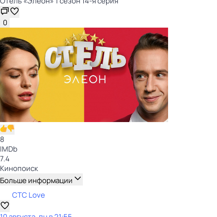
Отель «Элеон» 1 сезон 14-я серия
0
8
IMDb
7.4
Кинопоиск
Больше информации
СТС Love
10 августа, пн в 21:55