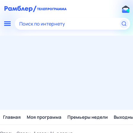
Поиск по интернету
Главная
Моя программа
Премьеры недели
Выходн