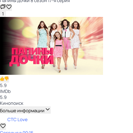
Папины дочки 8 сезон 17-я серия
1
5.9
IMDb
5.9
Кинопоиск
Больше информации
СТС Love
Сегодня в 00:15