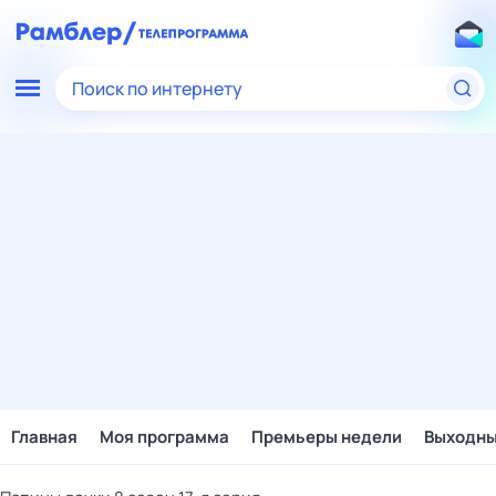
Поиск по интернету
Главная
Моя программа
Премьеры недели
Выходн