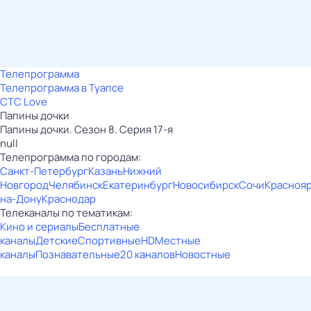
Телепрограмма
Телепрограмма в Туапсе
СТС Love
Папины дочки
Папины дочки. Сезон 8. Серия 17-я
null
Телепрограмма по городам:
Санкт-Петербург
Казань
Нижний
Новгород
Челябинск
Екатеринбург
Новосибирск
Сочи
Красноя
на-Дону
Краснодар
Телеканалы по тематикам:
Кино и сериалы
Бесплатные
каналы
Детские
Спортивные
HD
Местные
каналы
Познавательные
20 каналов
Новостные