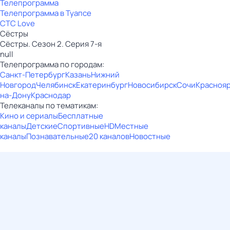
Телепрограмма
Телепрограмма в Туапсе
СТС Love
Сёстры
Сёстры. Сезон 2. Серия 7-я
null
Телепрограмма по городам:
Санкт-Петербург
Казань
Нижний
Новгород
Челябинск
Екатеринбург
Новосибирск
Сочи
Красноя
на-Дону
Краснодар
Телеканалы по тематикам:
Кино и сериалы
Бесплатные
каналы
Детские
Спортивные
HD
Местные
каналы
Познавательные
20 каналов
Новостные