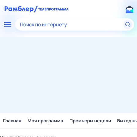
Поиск по интернету
Главная
Моя программа
Премьеры недели
Выходн