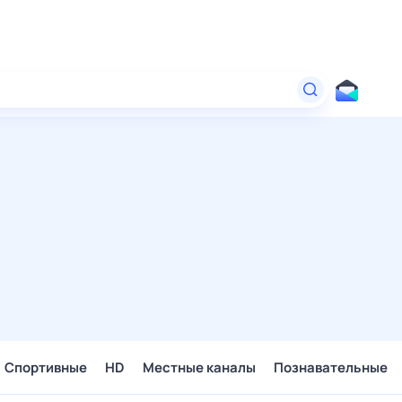
Спортивные
HD
Местные каналы
Познавательные