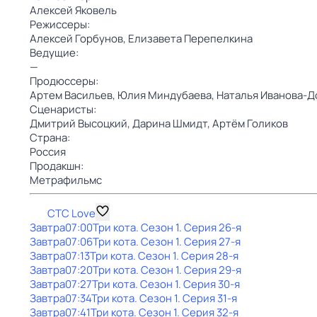
Алексей Яковель
Режиссеры:
Алексей Горбунов,
Елизавета Перепелкина
Ведущие:
—
Продюссеры:
Артем Васильев,
Юлия Миндубаева,
Наталья Иванова-Д
Сценаристы:
Дмитрий Высоцкий,
Дарина Шмидт,
Артём Голиков
Страна:
Россия
Продакшн:
Метрафильмс
СТС Love
Завтра
07:00
Три кота
. Сезон 1
. Серия 26-я
Завтра
07:06
Три кота
. Сезон 1
. Серия 27-я
Завтра
07:13
Три кота
. Сезон 1
. Серия 28-я
Завтра
07:20
Три кота
. Сезон 1
. Серия 29-я
Завтра
07:27
Три кота
. Сезон 1
. Серия 30-я
Завтра
07:34
Три кота
. Сезон 1
. Серия 31-я
Завтра
07:41
Три кота
. Сезон 1
. Серия 32-я