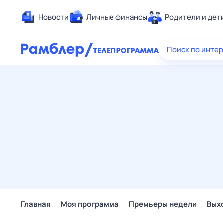
Новости
Личные финансы
Родители и дет
Здоровье
Поиск по инте
Развлечен
Дом и уют
Спорт
Карьера
Авто
Технологи
Жизненные
Сберегаем
Гороскопы
Главная
Моя программа
Премьеры недели
Вых