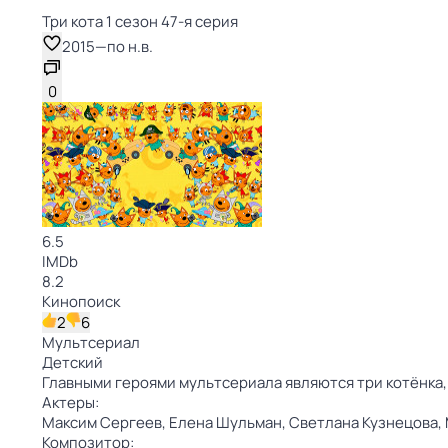
Три кота 1 сезон 47-я серия
2015
—
по н.в.
0
6.5
IMDb
8.2
Кинопоиск
2
6
Мультсериал
Детский
Главными героями мультсериала являются три котёнка,
Актеры:
Максим Сергеев,
Елена Шульман,
Светлана Кузнецова,
Композитор: