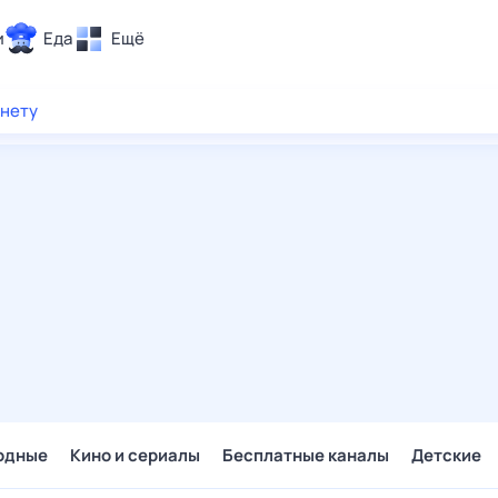
и
Еда
Ещё
Почта
рнету
ия и отдых
Поиск
Погода
ТВ-программа
и и тренды
 ситуации
 вместе
Помощь
одные
Кино и сериалы
Бесплатные каналы
Детские