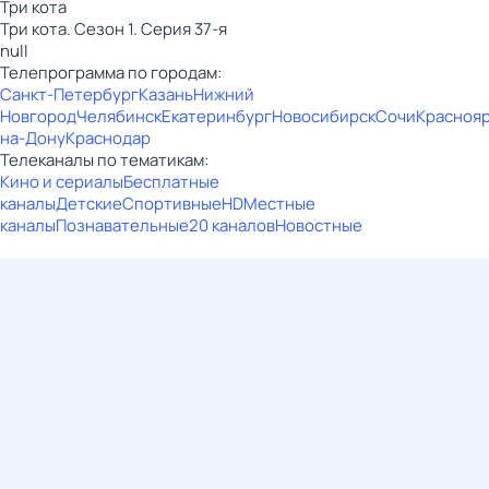
Три кота
Три кота. Сезон 1. Серия 37-я
null
Телепрограмма по городам:
Санкт-Петербург
Казань
Нижний
Новгород
Челябинск
Екатеринбург
Новосибирск
Сочи
Красноя
на-Дону
Краснодар
Телеканалы по тематикам:
Кино и сериалы
Бесплатные
каналы
Детские
Спортивные
HD
Местные
каналы
Познавательные
20 каналов
Новостные