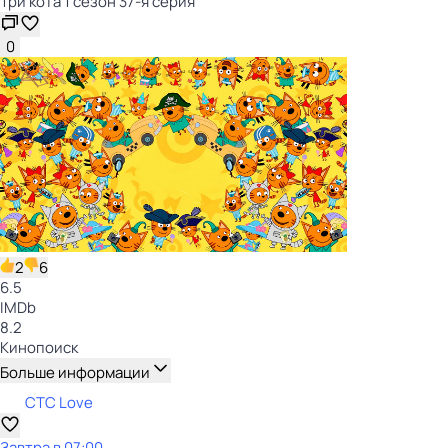
Три кота 1 сезон 37-я серия
0
2
6
6.5
IMDb
8.2
Кинопоиск
Больше информации
СТС Love
Завтра в 07:00