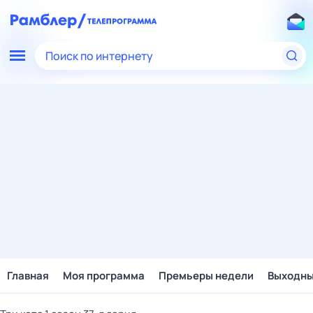
Поиск по интернету
Главная
Моя программа
Премьеры недели
Выходн