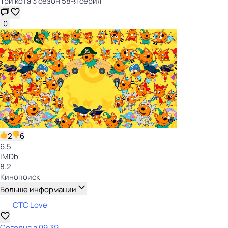
Три кота 3 сезон 58-я серия
0
2
6
6.5
IMDb
8.2
Кинопоиск
Больше информации
СТС Love
Сегодня в 09:39