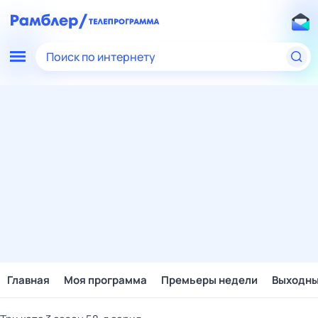
Поиск по интернету
Главная
Моя программа
Премьеры недели
Выходн