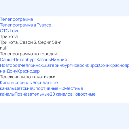
Телепрограмма
Телепрограмма в Туапсе
СТС Love
Три кота
Три кота. Сезон 3. Серия 58-я
null
Телепрограмма по городам:
Санкт-Петербург
Казань
Нижний
Новгород
Челябинск
Екатеринбург
Новосибирск
Сочи
Красноя
на-Дону
Краснодар
Телеканалы по тематикам:
Кино и сериалы
Бесплатные
каналы
Детские
Спортивные
HD
Местные
каналы
Познавательные
20 каналов
Новостные