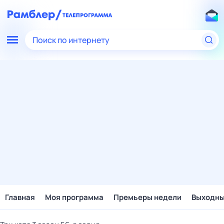
Поиск по интернету
Главная
Моя программа
Премьеры недели
Выходн