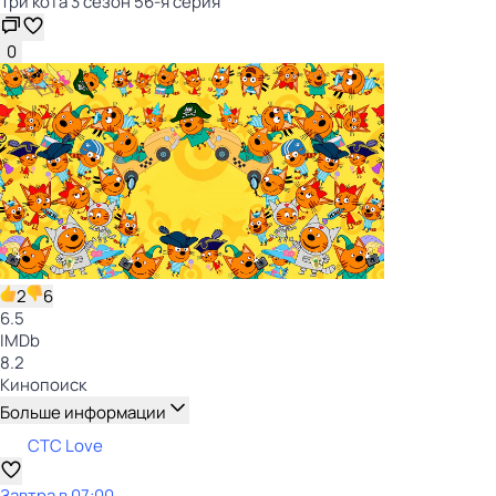
Три кота 3 сезон 56-я серия
0
2
6
6.5
IMDb
8.2
Кинопоиск
Больше информации
СТС Love
Завтра в 07:00