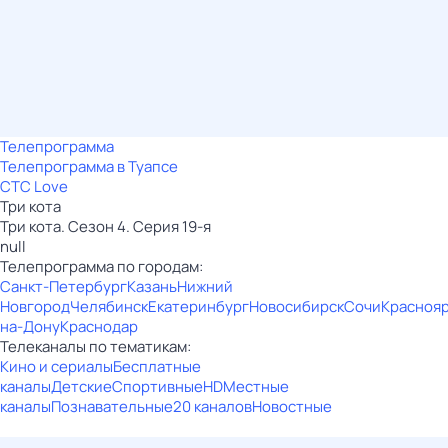
Телепрограмма
Телепрограмма в Туапсе
СТС Love
Три кота
Три кота. Сезон 4. Серия 19-я
null
Телепрограмма по городам:
Санкт-Петербург
Казань
Нижний
Новгород
Челябинск
Екатеринбург
Новосибирск
Сочи
Красноя
на-Дону
Краснодар
Телеканалы по тематикам:
Кино и сериалы
Бесплатные
каналы
Детские
Спортивные
HD
Местные
каналы
Познавательные
20 каналов
Новостные