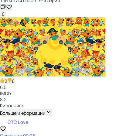
Три кота 4 сезон 19-я серия
0
2
6
6.5
IMDb
8.2
Кинопоиск
Больше информации
СТС Love
Сегодня в 09:25