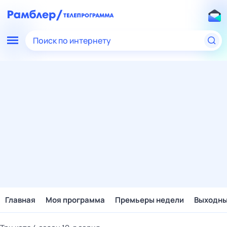
Поиск по интернету
Главная
Моя программа
Премьеры недели
Выходн