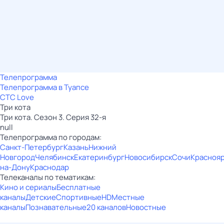
Телепрограмма
Телепрограмма в Туапсе
СТС Love
Три кота
Три кота. Сезон 3. Серия 32-я
null
Телепрограмма по городам:
Санкт-Петербург
Казань
Нижний
Новгород
Челябинск
Екатеринбург
Новосибирск
Сочи
Красноя
на-Дону
Краснодар
Телеканалы по тематикам:
Кино и сериалы
Бесплатные
каналы
Детские
Спортивные
HD
Местные
каналы
Познавательные
20 каналов
Новостные