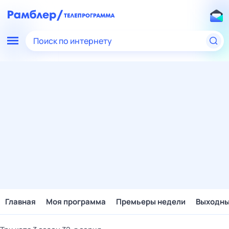
Поиск по интернету
Главная
Моя программа
Премьеры недели
Выходн