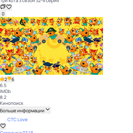
Три кота 3 сезон 32-я серия
0
2
6
6.5
IMDb
8.2
Кинопоиск
Больше информации
СТС Love
Сегодня в 07:13