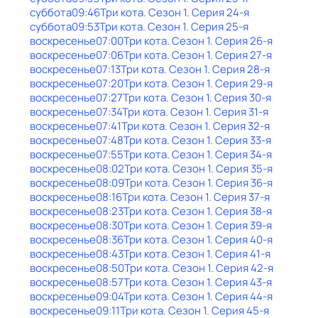
суббота
09:46
Три кота
. Сезон 1
. Серия 24-я
суббота
09:53
Три кота
. Сезон 1
. Серия 25-я
воскресенье
07:00
Три кота
. Сезон 1
. Серия 26-я
воскресенье
07:06
Три кота
. Сезон 1
. Серия 27-я
воскресенье
07:13
Три кота
. Сезон 1
. Серия 28-я
воскресенье
07:20
Три кота
. Сезон 1
. Серия 29-я
воскресенье
07:27
Три кота
. Сезон 1
. Серия 30-я
воскресенье
07:34
Три кота
. Сезон 1
. Серия 31-я
воскресенье
07:41
Три кота
. Сезон 1
. Серия 32-я
воскресенье
07:48
Три кота
. Сезон 1
. Серия 33-я
воскресенье
07:55
Три кота
. Сезон 1
. Серия 34-я
воскресенье
08:02
Три кота
. Сезон 1
. Серия 35-я
воскресенье
08:09
Три кота
. Сезон 1
. Серия 36-я
воскресенье
08:16
Три кота
. Сезон 1
. Серия 37-я
воскресенье
08:23
Три кота
. Сезон 1
. Серия 38-я
воскресенье
08:30
Три кота
. Сезон 1
. Серия 39-я
воскресенье
08:36
Три кота
. Сезон 1
. Серия 40-я
воскресенье
08:43
Три кота
. Сезон 1
. Серия 41-я
воскресенье
08:50
Три кота
. Сезон 1
. Серия 42-я
воскресенье
08:57
Три кота
. Сезон 1
. Серия 43-я
воскресенье
09:04
Три кота
. Сезон 1
. Серия 44-я
воскресенье
09:11
Три кота
. Сезон 1
. Серия 45-я