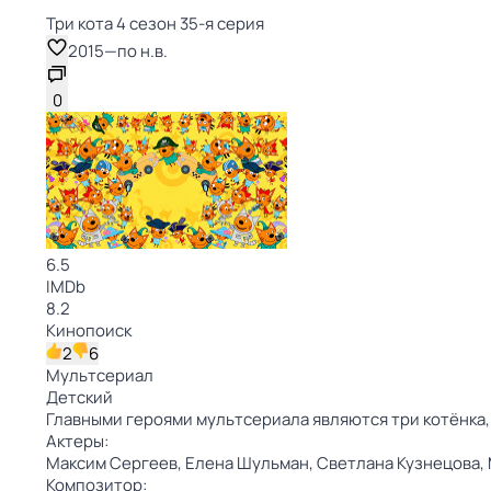
Три кота 4 сезон 35-я серия
2015
—
по н.в.
0
6.5
IMDb
8.2
Кинопоиск
2
6
Мультсериал
Детский
Главными героями мультсериала являются три котёнка,
Актеры:
Максим Сергеев,
Елена Шульман,
Светлана Кузнецова,
Композитор: