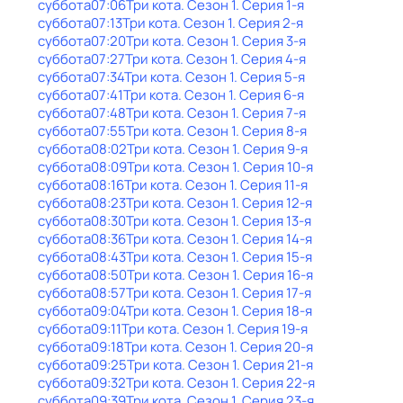
суббота
07:06
Три кота
. Сезон 1
. Серия 1-я
суббота
07:13
Три кота
. Сезон 1
. Серия 2-я
суббота
07:20
Три кота
. Сезон 1
. Серия 3-я
суббота
07:27
Три кота
. Сезон 1
. Серия 4-я
суббота
07:34
Три кота
. Сезон 1
. Серия 5-я
суббота
07:41
Три кота
. Сезон 1
. Серия 6-я
суббота
07:48
Три кота
. Сезон 1
. Серия 7-я
суббота
07:55
Три кота
. Сезон 1
. Серия 8-я
суббота
08:02
Три кота
. Сезон 1
. Серия 9-я
суббота
08:09
Три кота
. Сезон 1
. Серия 10-я
суббота
08:16
Три кота
. Сезон 1
. Серия 11-я
суббота
08:23
Три кота
. Сезон 1
. Серия 12-я
суббота
08:30
Три кота
. Сезон 1
. Серия 13-я
суббота
08:36
Три кота
. Сезон 1
. Серия 14-я
суббота
08:43
Три кота
. Сезон 1
. Серия 15-я
суббота
08:50
Три кота
. Сезон 1
. Серия 16-я
суббота
08:57
Три кота
. Сезон 1
. Серия 17-я
суббота
09:04
Три кота
. Сезон 1
. Серия 18-я
суббота
09:11
Три кота
. Сезон 1
. Серия 19-я
суббота
09:18
Три кота
. Сезон 1
. Серия 20-я
суббота
09:25
Три кота
. Сезон 1
. Серия 21-я
суббота
09:32
Три кота
. Сезон 1
. Серия 22-я
суббота
09:39
Три кота
. Сезон 1
. Серия 23-я