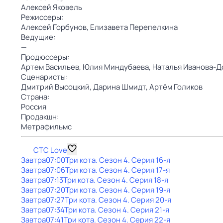
Алексей Яковель
Режиссеры:
Алексей Горбунов,
Елизавета Перепелкина
Ведущие:
—
Продюссеры:
Артем Васильев,
Юлия Миндубаева,
Наталья Иванова-Д
Сценаристы:
Дмитрий Высоцкий,
Дарина Шмидт,
Артём Голиков
Страна:
Россия
Продакшн:
Метрафильмс
СТС Love
Завтра
07:00
Три кота
. Сезон 4
. Серия 16-я
Завтра
07:06
Три кота
. Сезон 4
. Серия 17-я
Завтра
07:13
Три кота
. Сезон 4
. Серия 18-я
Завтра
07:20
Три кота
. Сезон 4
. Серия 19-я
Завтра
07:27
Три кота
. Сезон 4
. Серия 20-я
Завтра
07:34
Три кота
. Сезон 4
. Серия 21-я
Завтра
07:41
Три кота
. Сезон 4
. Серия 22-я