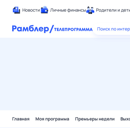
Новости
Личные финансы
Родители и дет
Здоровье
Поиск по инте
Развлечен
Дом и уют
Спорт
Карьера
Авто
Технологи
Жизненные
Сберегаем
Гороскопы
Главная
Моя программа
Премьеры недели
Вых