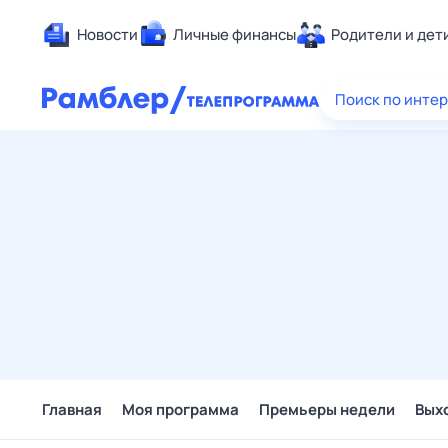
Новости
Личные финансы
Родители и дет
Здоровье
Поиск по инте
Развлечен
Дом и уют
Спорт
Карьера
Авто
Технологи
Жизненные
Сберегаем
Гороскопы
Главная
Моя программа
Премьеры недели
Вых