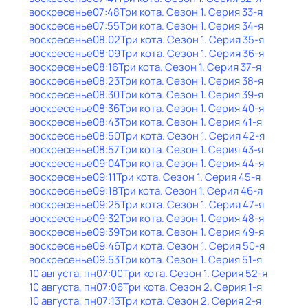
воскресенье
07:48
Три кота
. Сезон 1
. Серия 33-я
воскресенье
07:55
Три кота
. Сезон 1
. Серия 34-я
воскресенье
08:02
Три кота
. Сезон 1
. Серия 35-я
воскресенье
08:09
Три кота
. Сезон 1
. Серия 36-я
воскресенье
08:16
Три кота
. Сезон 1
. Серия 37-я
воскресенье
08:23
Три кота
. Сезон 1
. Серия 38-я
воскресенье
08:30
Три кота
. Сезон 1
. Серия 39-я
воскресенье
08:36
Три кота
. Сезон 1
. Серия 40-я
воскресенье
08:43
Три кота
. Сезон 1
. Серия 41-я
воскресенье
08:50
Три кота
. Сезон 1
. Серия 42-я
воскресенье
08:57
Три кота
. Сезон 1
. Серия 43-я
воскресенье
09:04
Три кота
. Сезон 1
. Серия 44-я
воскресенье
09:11
Три кота
. Сезон 1
. Серия 45-я
воскресенье
09:18
Три кота
. Сезон 1
. Серия 46-я
воскресенье
09:25
Три кота
. Сезон 1
. Серия 47-я
воскресенье
09:32
Три кота
. Сезон 1
. Серия 48-я
воскресенье
09:39
Три кота
. Сезон 1
. Серия 49-я
воскресенье
09:46
Три кота
. Сезон 1
. Серия 50-я
воскресенье
09:53
Три кота
. Сезон 1
. Серия 51-я
10 августа, пн
07:00
Три кота
. Сезон 1
. Серия 52-я
10 августа, пн
07:06
Три кота
. Сезон 2
. Серия 1-я
10 августа, пн
07:13
Три кота
. Сезон 2
. Серия 2-я