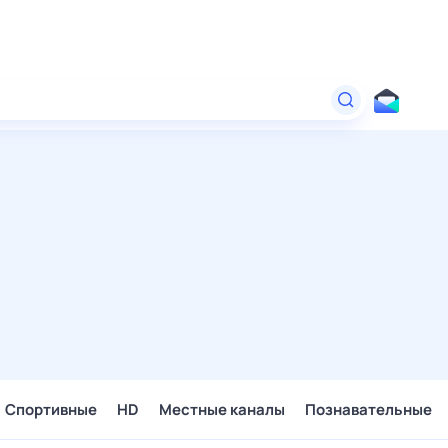
Спортивные
HD
Местные каналы
Познавательные