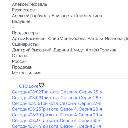
Алексей Яковель
Режиссеры:
Алексей Горбунов,
Елизавета Перепелкина
Ведущие:
—
Продюссеры:
Артем Васильев,
Юлия Миндубаева,
Наталья Иванова-Д
Сценаристы:
Дмитрий Высоцкий,
Дарина Шмидт,
Артём Голиков
Страна:
Россия
Продакшн:
Метрафильмс
СТС Love
Сегодня
08:02
Три кота
. Сезон 4
. Серия 25-я
Сегодня
08:09
Три кота
. Сезон 4
. Серия 26-я
Сегодня
08:16
Три кота
. Сезон 4
. Серия 27-я
Сегодня
08:23
Три кота
. Сезон 4
. Серия 28-я
Сегодня
08:30
Три кота
. Сезон 4
. Серия 29-я
Сегодня
08:37
Три кота
. Сезон 4
. Серия 30-я
Сегодня
08:44
Три кота
. Сезон 4
. Серия 31-я