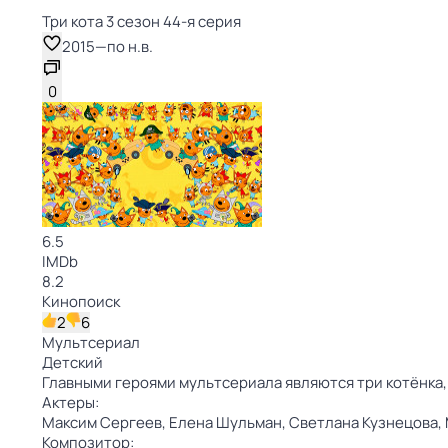
Три кота 3 сезон 44-я серия
2015
—
по н.в.
0
6.5
IMDb
8.2
Кинопоиск
2
6
Мультсериал
Детский
Главными героями мультсериала являются три котёнка,
Актеры:
Максим Сергеев,
Елена Шульман,
Светлана Кузнецова,
Композитор: