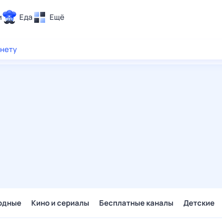
и
Еда
Ещё
Почта
рнету
ия и отдых
Поиск
Погода
ТВ-программа
и и тренды
 ситуации
 вместе
Помощь
одные
Кино и сериалы
Бесплатные каналы
Детские