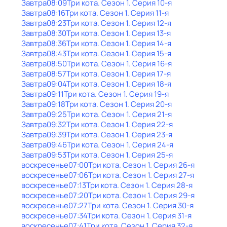
Завтра
08:09
Три кота
. Сезон 1
. Серия 10-я
Завтра
08:16
Три кота
. Сезон 1
. Серия 11-я
Завтра
08:23
Три кота
. Сезон 1
. Серия 12-я
Завтра
08:30
Три кота
. Сезон 1
. Серия 13-я
Завтра
08:36
Три кота
. Сезон 1
. Серия 14-я
Завтра
08:43
Три кота
. Сезон 1
. Серия 15-я
Завтра
08:50
Три кота
. Сезон 1
. Серия 16-я
Завтра
08:57
Три кота
. Сезон 1
. Серия 17-я
Завтра
09:04
Три кота
. Сезон 1
. Серия 18-я
Завтра
09:11
Три кота
. Сезон 1
. Серия 19-я
Завтра
09:18
Три кота
. Сезон 1
. Серия 20-я
Завтра
09:25
Три кота
. Сезон 1
. Серия 21-я
Завтра
09:32
Три кота
. Сезон 1
. Серия 22-я
Завтра
09:39
Три кота
. Сезон 1
. Серия 23-я
Завтра
09:46
Три кота
. Сезон 1
. Серия 24-я
Завтра
09:53
Три кота
. Сезон 1
. Серия 25-я
воскресенье
07:00
Три кота
. Сезон 1
. Серия 26-я
воскресенье
07:06
Три кота
. Сезон 1
. Серия 27-я
воскресенье
07:13
Три кота
. Сезон 1
. Серия 28-я
воскресенье
07:20
Три кота
. Сезон 1
. Серия 29-я
воскресенье
07:27
Три кота
. Сезон 1
. Серия 30-я
воскресенье
07:34
Три кота
. Сезон 1
. Серия 31-я
воскресенье
07:41
Три кота
. Сезон 1
. Серия 32-я