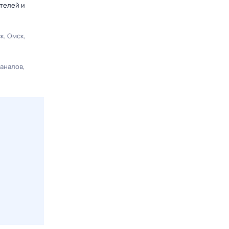
телей и
ск
Омск
каналов