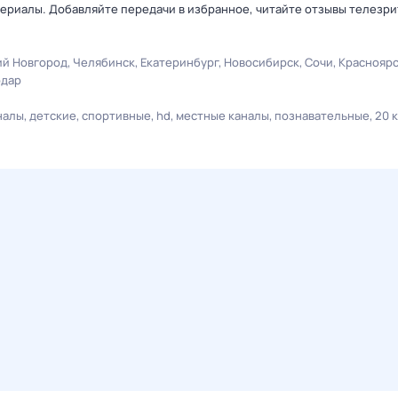
ериалы. Добавляйте передачи в избранное, читайте отзывы телезри
й Новгород
Челябинск
Екатеринбург
Новосибирск
Сочи
Краснояр
одар
налы
детские
спортивные
hd
местные каналы
познавательные
20 