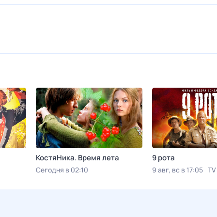
КостяНика. Время лета
9 рота
Сегодня в 02:10
9 авг, вс в 17:05
TV
Viju TV1000 русское