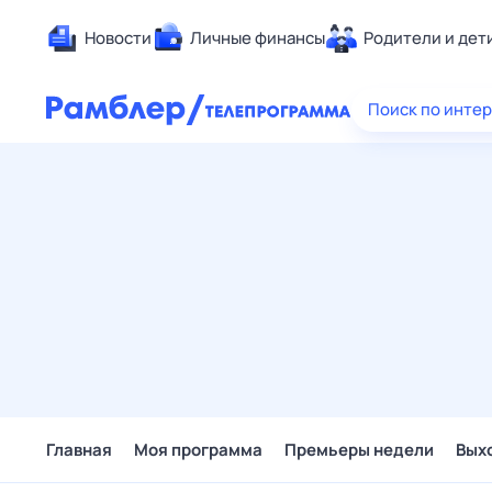
Новости
Личные финансы
Родители и дет
Здоровье
Поиск по инте
Развлечен
Дом и уют
Спорт
Карьера
Авто
Технологи
Жизненные
Сберегаем
Гороскопы
Главная
Моя программа
Премьеры недели
Вых