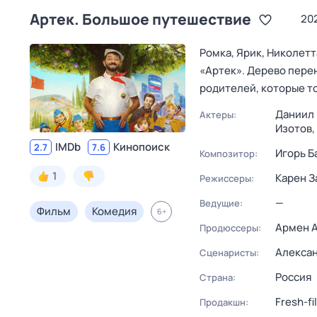
Артек. Большое путешествие
20
Ромка, Ярик, Николетт
«Артек». Дерево перено
родителей, которые т
Даниил
Актеры:
Изотов,
IMDb
Кинопоиск
2.7
7.6
Игорь Б
Композитор:
1
Карен З
Режиссеры:
—
Ведущие:
Фильм
Комедия
6
+
Армен 
Продюссеры:
Алексан
Сценаристы:
Россия
Страна:
Fresh-fi
Продакшн: