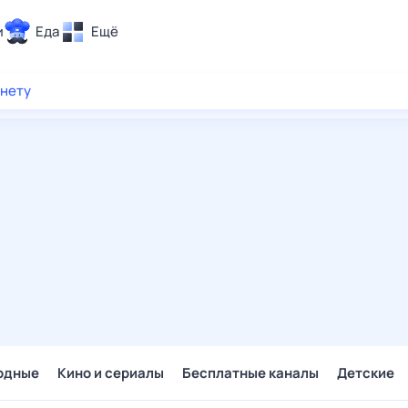
и
Еда
Ещё
Почта
рнету
ия и отдых
Поиск
Погода
ТВ-программа
и и тренды
 ситуации
 вместе
Помощь
одные
Кино и сериалы
Бесплатные каналы
Детские