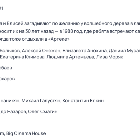
21
а и Елисей загадывают по желанию у волшебного дерева в ла
сит их на 30 лет назад — в 1988 год, где ребята встречают с
огда тоже отдыхали в «Артеке»
 Большов,
Алексей Онежен,
Елизавета Анохина,
Даниил Мура
Екатерина Климова,
Людмила Артемьева,
Лиза Моряк
абаев
ахаров
Ананикян,
Михаил Галустян,
Константин Елкин
др Назаров,
Олег Смагин
lm,
Big Cinema House