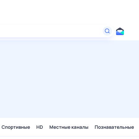
Спортивные
HD
Местные каналы
Познавательные