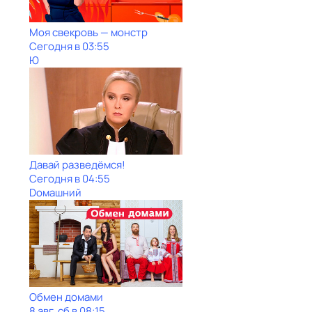
Моя свекровь — монстр
Сегодня в 03:55
Ю
Давай рaзвeдёмся!
Сегодня в 04:55
Dомашний
Обмен домами
8 авг, сб в 08:15