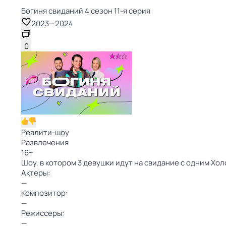
Богиня свиданий 4 сезон 11-я серия
2023
—
2024
0
Реалити-шоу
Развлечения
16
+
Шоу, в котором 3 девушки идут на свидание с одним Хо
Актеры:
—
Композитор:
—
Режиссеры:
—