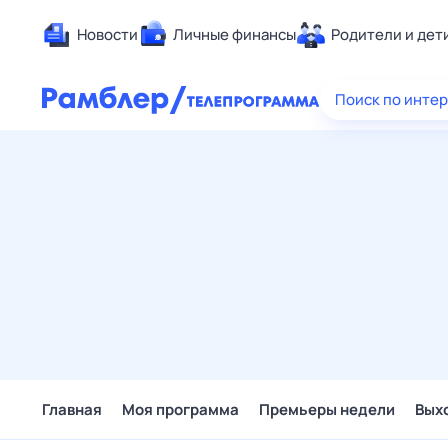
Новости
Личные финансы
Родители и дет
Здоровье
Поиск по инте
Развлечен
Дом и уют
Спорт
Карьера
Авто
Технологи
Жизненные
Сберегаем
Гороскопы
Главная
Моя программа
Премьеры недели
Вых