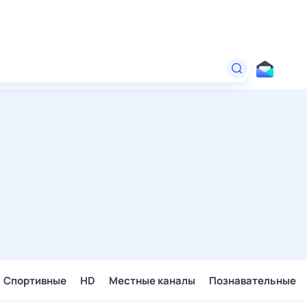
Спортивные
HD
Местные каналы
Познавательные