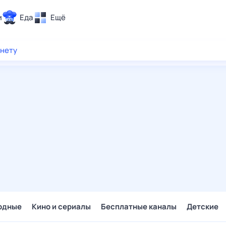
и
Еда
Ещё
Почта
рнету
ия и отдых
Поиск
Погода
ТВ-программа
и и тренды
 ситуации
 вместе
Помощь
одные
Кино и сериалы
Бесплатные каналы
Детские