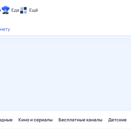
и
Еда
Ещё
Почта
рнету
ия и отдых
Поиск
Погода
ТВ-программа
и и тренды
 ситуации
 вместе
Помощь
одные
Кино и сериалы
Бесплатные каналы
Детские