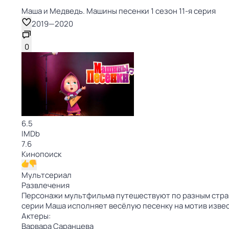
Маша и Медведь. Машины песенки 1 сезон 11-я серия
2019
—
2020
0
6.5
IMDb
7.6
Кинопоиск
Мультсериал
Развлечения
Персонажи мультфильма путешествуют по разным стран
серии Маша исполняет весёлую песенку на мотив изв
Актеры:
Варвара Саранцева