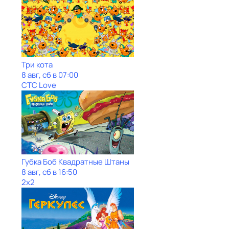
Три кота
8 авг, сб в 07:00
СТС Love
Губка Боб Квадратные Штаны
8 авг, сб в 16:50
2x2