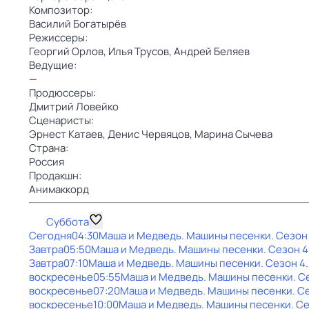
Композитор:
Василий Богатырёв
Режиссеры:
Георгий Орлов,
Илья Трусов,
Андрей Беляев
Ведущие:
—
Продюссеры:
Дмитрий Ловейко
Сценаристы:
Эрнест Катаев,
Денис Червяцов,
Марина Сычева
Страна:
Россия
Продакшн:
Анимаккорд
Суббота
Сегодня
04:30
Маша и Медведь. Машины песенки
. Сезон
Завтра
05:50
Маша и Медведь. Машины песенки
. Сезон 4
Завтра
07:10
Маша и Медведь. Машины песенки
. Сезон 4
воскресенье
05:55
Маша и Медведь. Машины песенки
. С
воскресенье
07:20
Маша и Медведь. Машины песенки
. С
воскресенье
10:00
Маша и Медведь. Машины песенки
. С