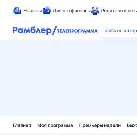
Новости
Личные финансы
Родители и дет
Здоровье
Поиск по инте
Развлечен
Дом и уют
Спорт
Карьера
Авто
Технологи
Жизненные
Сберегаем
Гороскопы
Главная
Моя программа
Премьеры недели
Вых