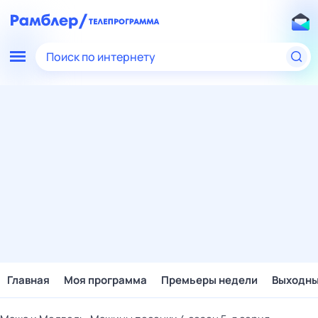
Поиск по интернету
Главная
Моя программа
Премьеры недели
Выходн