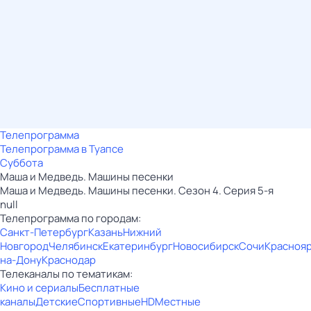
Телепрограмма
Телепрограмма в Туапсе
Суббота
Маша и Медведь. Машины песенки
Маша и Медведь. Машины песенки. Сезон 4. Серия 5-я
null
Телепрограмма по городам:
Санкт-Петербург
Казань
Нижний
Новгород
Челябинск
Екатеринбург
Новосибирск
Сочи
Красноя
на-Дону
Краснодар
Телеканалы по тематикам:
Кино и сериалы
Бесплатные
каналы
Детские
Спортивные
HD
Местные