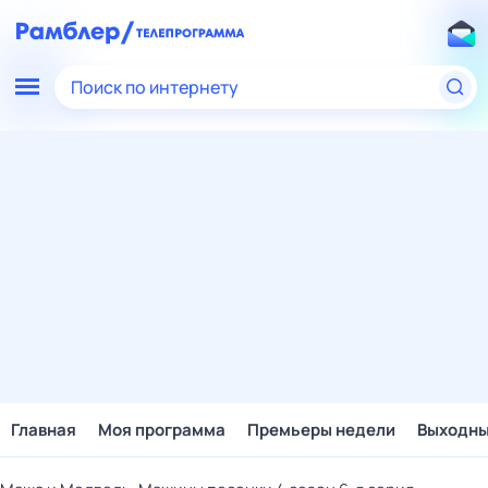
Поиск по интернету
Главная
Моя программа
Премьеры недели
Выходн