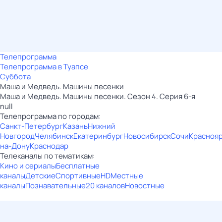
Телепрограмма
Телепрограмма в Туапсе
Суббота
Маша и Медведь. Машины песенки
Маша и Медведь. Машины песенки. Сезон 4. Серия 6-я
null
Телепрограмма по городам:
Санкт-Петербург
Казань
Нижний
Новгород
Челябинск
Екатеринбург
Новосибирск
Сочи
Красноя
на-Дону
Краснодар
Телеканалы по тематикам:
Кино и сериалы
Бесплатные
каналы
Детские
Спортивные
HD
Местные
каналы
Познавательные
20 каналов
Новостные