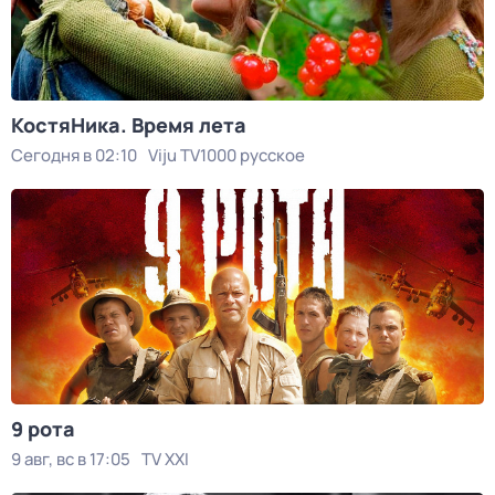
КостяНика. Время лета
Сегодня в 02:10
Viju TV1000 русское
9 рота
9 авг, вс в 17:05
TV XXI