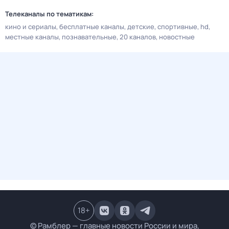
Телеканалы по тематикам:
кино и сериалы
бесплатные каналы
детские
спортивные
hd
местные каналы
познавательные
20 каналов
новостные
18
+
© Рамблер — главные новости России и мира,