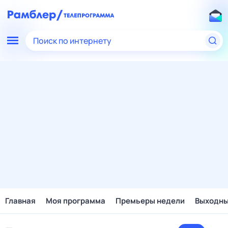
Поиск по интернету
Главная
Моя программа
Премьеры недели
Выходн