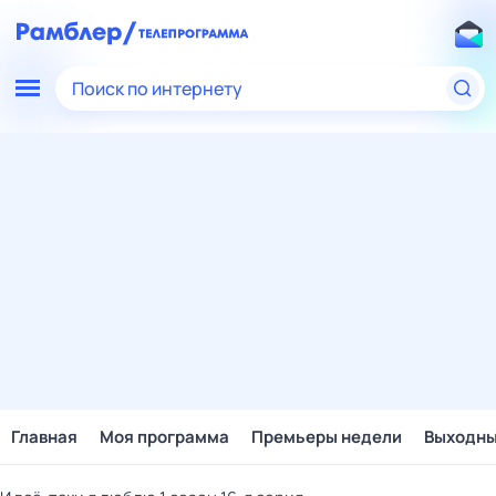
Поиск по интернету
Главная
Моя программа
Премьеры недели
Выходн