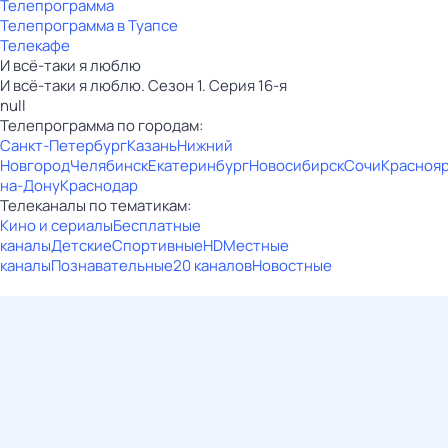
Телепрограмма
Телепрограмма в Туапсе
Телекафе
И всё-таки я люблю
И всё-таки я люблю. Сезон 1. Серия 16-я
null
Телепрограмма по городам:
Санкт-Петербург
Казань
Нижний
Новгород
Челябинск
Екатеринбург
Новосибирск
Сочи
Красноя
на-Дону
Краснодар
Телеканалы по тематикам:
Кино и сериалы
Бесплатные
каналы
Детские
Спортивные
HD
Местные
каналы
Познавательные
20 каналов
Новостные