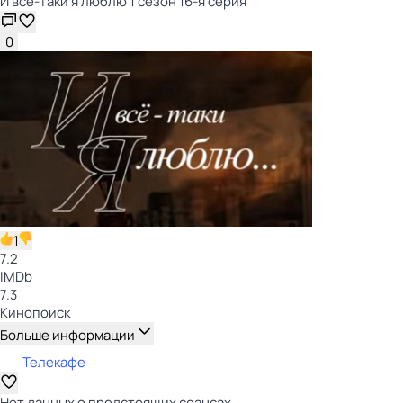
И всё-таки я люблю 1 сезон 16-я серия
0
1
7.2
IMDb
7.3
Кинопоиск
Больше информации
Телекафе
Нет данных о предстоящих сеансах