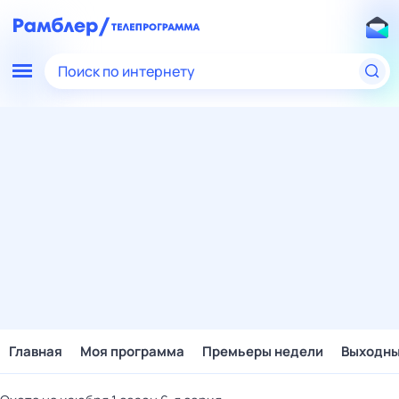
Поиск по интернету
Главная
Моя программа
Премьеры недели
Выходн