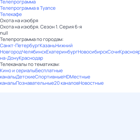
Телепрограмма
Телепрограмма в Туапсе
Телекафе
Охота на изюбря
Охота на изюбря. Сезон 1. Серия 6-я
null
Телепрограмма по городам:
Санкт-Петербург
Казань
Нижний
Новгород
Челябинск
Екатеринбург
Новосибирск
Сочи
Красноя
на-Дону
Краснодар
Телеканалы по тематикам:
Кино и сериалы
Бесплатные
каналы
Детские
Спортивные
HD
Местные
каналы
Познавательные
20 каналов
Новостные