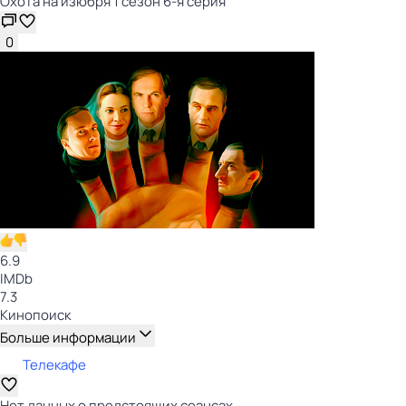
Охота на изюбря 1 сезон 6-я серия
0
6.9
IMDb
7.3
Кинопоиск
Больше информации
Телекафе
Нет данных о предстоящих сеансах