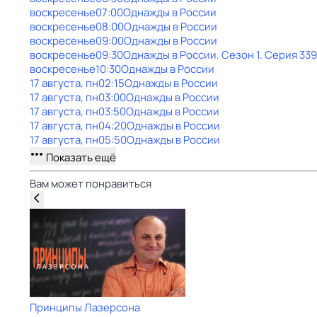
воскресенье
07:00
Однажды в России
воскресенье
08:00
Однажды в России
воскресенье
09:00
Однажды в России
воскресенье
09:30
Однажды в России
. Сезон 1
. Серия 339
воскресенье
10:30
Однажды в России
17 августа, пн
02:15
Однажды в России
17 августа, пн
03:00
Однажды в России
17 августа, пн
03:50
Однажды в России
17 августа, пн
04:20
Однажды в России
17 августа, пн
05:50
Однажды в России
Показать ещё
Вам может понравиться
Принципы Лазерсона