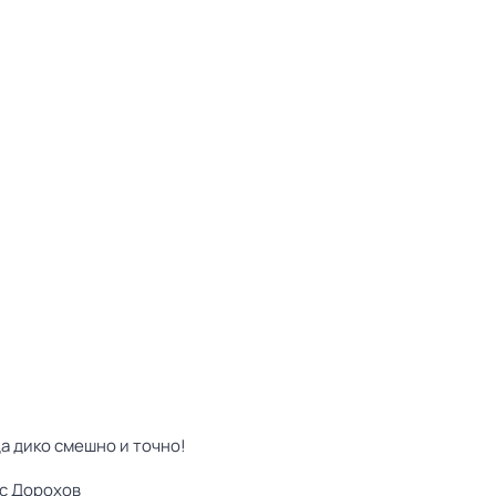
да дико смешно и точно!
с Дорохов