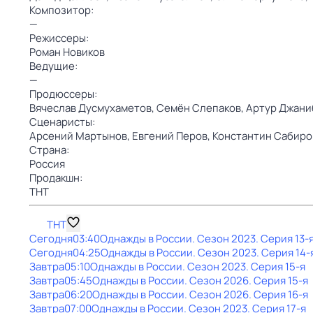
Композитор:
—
Режиссеры:
Роман Новиков
Ведущие:
—
Продюссеры:
Вячеслав Дусмухаметов,
Семён Слепаков,
Артур Джани
Сценаристы:
Арсений Мартынов,
Евгений Перов,
Константин Сабиро
Страна:
Россия
Продакшн:
ТНТ
ТНТ
Сегодня
03:40
Однажды в России
. Сезон 2023
. Серия 13-
Сегодня
04:25
Однажды в России
. Сезон 2023
. Серия 14-
Завтра
05:10
Однажды в России
. Сезон 2023
. Серия 15-я
Завтра
05:45
Однажды в России
. Сезон 2026
. Серия 15-я
Завтра
06:20
Однажды в России
. Сезон 2026
. Серия 16-я
Завтра
07:00
Однажды в России
. Сезон 2023
. Серия 17-я