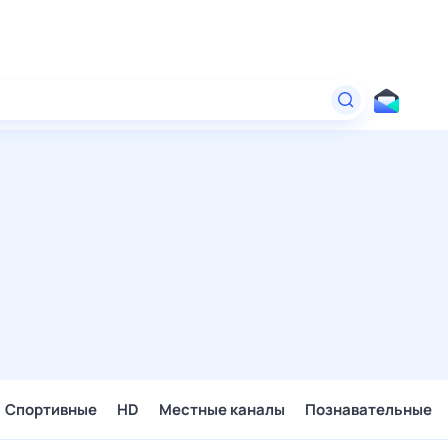
Спортивные
HD
Местные каналы
Познавательные