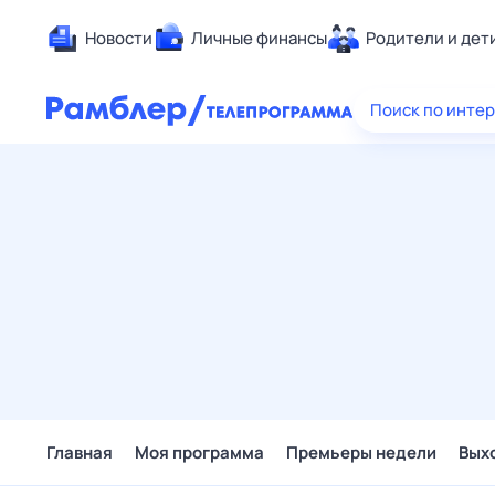
Новости
Личные финансы
Родители и дет
Здоровье
Поиск по инте
Развлечен
Дом и уют
Спорт
Карьера
Авто
Технологи
Жизненные
Сберегаем
Гороскопы
Главная
Моя программа
Премьеры недели
Вых