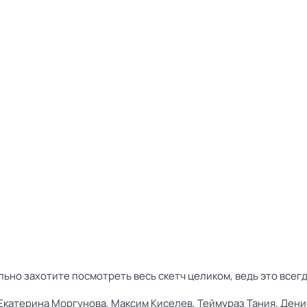
льно захотите посмотреть весь скетч целиком, ведь это всег
Екатерина Моргунова,
Максим Киселев,
Теймураз Тания,
Дени