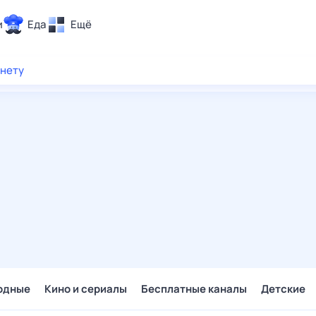
и
Еда
Ещё
Почта
рнету
ия и отдых
Поиск
Погода
ТВ-программа
и и тренды
 ситуации
 вместе
Помощь
одные
Кино и сериалы
Бесплатные каналы
Детские