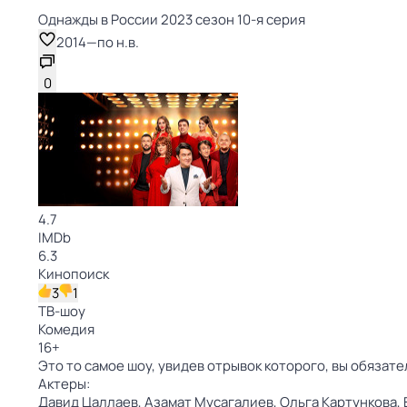
Однажды в России 2023 сезон 10-я серия
2014
—
по н.в.
0
4.7
IMDb
6.3
Кинопоиск
3
1
ТВ-шоу
Комедия
16
+
Это то самое шоу, увидев отрывок которого, вы обязате
Актеры:
Давид Цаллаев,
Азамат Мусагалиев,
Ольга Картункова,