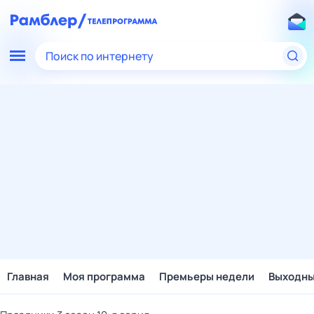
Поиск по интернету
Главная
Моя программа
Премьеры недели
Выходн