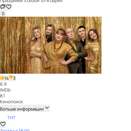
Праздники 3 сезон 10-я серия
0
14
3
6.9
IMDb
8.1
Кинопоиск
Больше информации
ТНТ
Завтра в 18:00