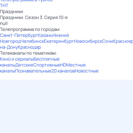
ТНТ
Праздники
Праздники. Сезон 3. Серия 10-я
null
Телепрограмма по городам:
Санкт-Петербург
Казань
Нижний
Новгород
Челябинск
Екатеринбург
Новосибирск
Сочи
Красноя
на-Дону
Краснодар
Телеканалы по тематикам:
Кино и сериалы
Бесплатные
каналы
Детские
Спортивные
HD
Местные
каналы
Познавательные
20 каналов
Новостные