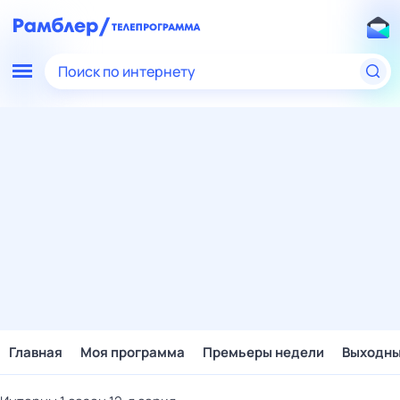
Поиск по интернету
Главная
Моя программа
Премьеры недели
Выходн