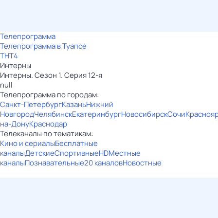
Телепрограмма
Телепрограмма в Туапсе
ТНТ4
Интерны
Интерны. Сезон 1. Серия 12-я
null
Телепрограмма по городам:
Санкт-Петербург
Казань
Нижний
Новгород
Челябинск
Екатеринбург
Новосибирск
Сочи
Красноя
на-Дону
Краснодар
Телеканалы по тематикам:
Кино и сериалы
Бесплатные
каналы
Детские
Спортивные
HD
Местные
каналы
Познавательные
20 каналов
Новостные