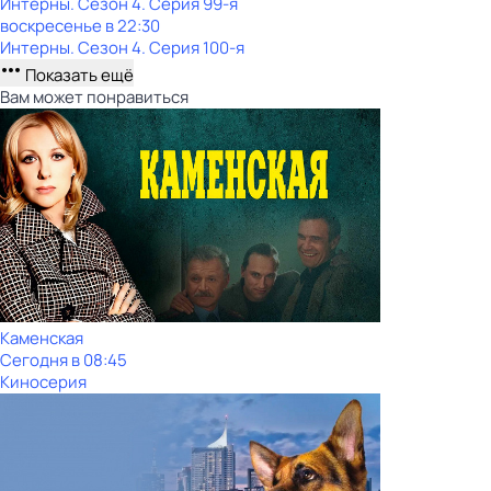
Интерны
. Сезон 4
. Серия 99-я
воскресенье
в
22:30
Интерны
. Сезон 4
. Серия 100-я
Показать ещё
Вам может понравиться
Каменская
Сегодня в 08:45
Киносерия