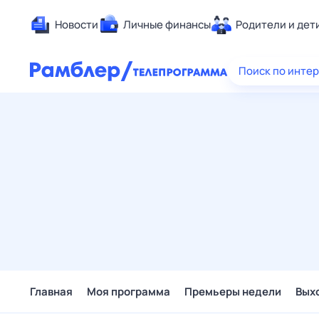
Новости
Личные финансы
Родители и дет
Здоровье
Поиск по инте
Развлечен
Дом и уют
Спорт
Карьера
Авто
Технологи
Жизненные
Сберегаем
Гороскопы
Главная
Моя программа
Премьеры недели
Вых