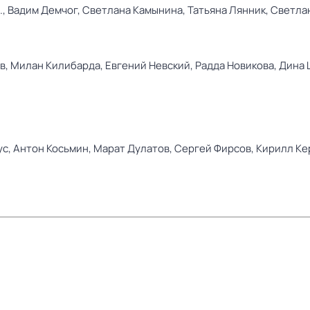
.,
Вадим Демчог,
Светлана Камынина,
Татьяна Лянник,
Светла
в,
Милан Килибарда,
Евгений Невский,
Радда Новикова,
Дина 
ус,
Антон Косьмин,
Марат Дулатов,
Сергей Фирсов,
Кирилл Ке