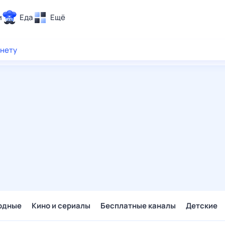
и
Еда
Ещё
Почта
рнету
ия и отдых
Поиск
Погода
ТВ-программа
и и тренды
 ситуации
 вместе
Помощь
одные
Кино и сериалы
Бесплатные каналы
Детские