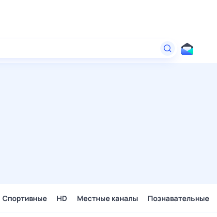
Спортивные
HD
Местные каналы
Познавательные