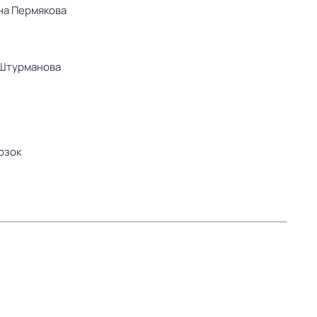
на Пермякова
Штурманова
рзок