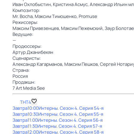
Иван Охлобыстин,
Кристина Асмус,
Александр Ильин мл
Композитор:
Mr. Bocha,
Максим Тимошенко,
Promuse
Режиссеры:
Максим Привезенцев,
Максим Пежемский,
Заур Болотае
Ведущие:
—
Продюссеры:
Артур Джанибекян
Сценаристы:
Александр Кагарманов,
Максим Пешков,
Сергей Нотари
Страна:
Россия
Продакшн:
7 Art Media See
ТНТ4
Завтра
10:00
Интерны
. Сезон 4
. Серия 54-я
Завтра
10:30
Интерны
. Сезон 4
. Серия 55-я
Завтра
11:00
Интерны
. Сезон 4
. Серия 56-я
Завтра
11:30
Интерны
. Сезон 4
. Серия 57-я
Завтра
12:00
Интерны
. Сезон 4
. Серия 58-я