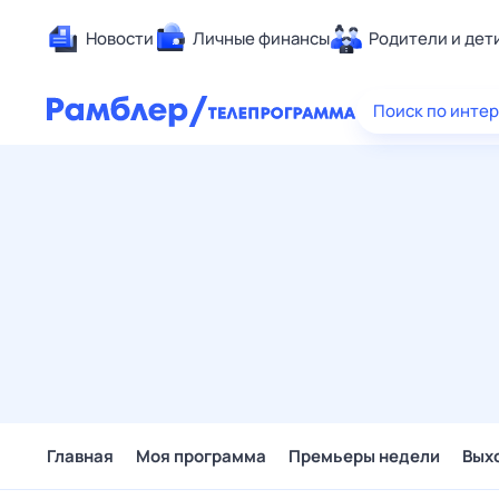
Новости
Личные финансы
Родители и дет
Здоровье
Поиск по инте
Развлечен
Дом и уют
Спорт
Карьера
Авто
Технологи
Жизненные
Сберегаем
Гороскопы
Главная
Моя программа
Премьеры недели
Вых