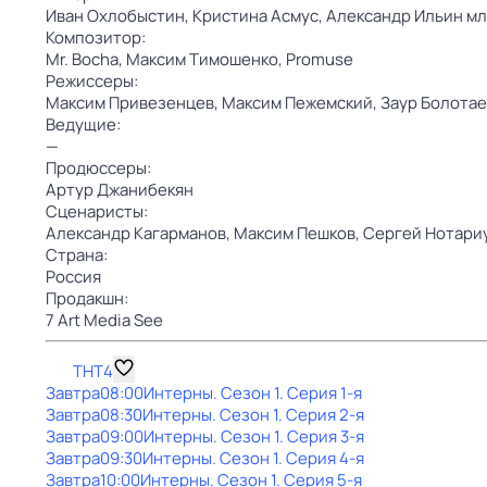
Иван Охлобыстин,
Кристина Асмус,
Александр Ильин мл
Композитор:
Mr. Bocha,
Максим Тимошенко,
Promuse
Режиссеры:
Максим Привезенцев,
Максим Пежемский,
Заур Болотае
Ведущие:
—
Продюссеры:
Артур Джанибекян
Сценаристы:
Александр Кагарманов,
Максим Пешков,
Сергей Нотари
Страна:
Россия
Продакшн:
7 Art Media See
ТНТ4
Завтра
08:00
Интерны
. Сезон 1
. Серия 1-я
Завтра
08:30
Интерны
. Сезон 1
. Серия 2-я
Завтра
09:00
Интерны
. Сезон 1
. Серия 3-я
Завтра
09:30
Интерны
. Сезон 1
. Серия 4-я
Завтра
10:00
Интерны
. Сезон 1
. Серия 5-я