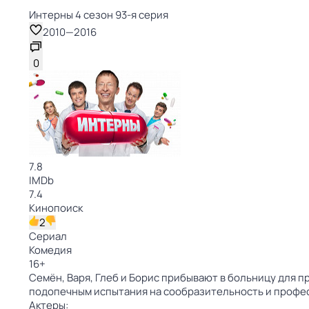
Интерны 4 сезон 93-я серия
2010
—
2016
0
7.8
IMDb
7.4
Кинопоиск
2
Сериал
Комедия
16
+
Семён, Варя, Глеб и Борис прибывают в больницу для 
подопечным испытания на сообразительность и профес
Актеры: