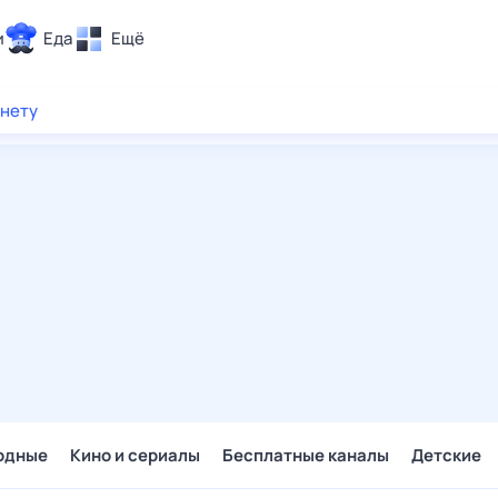
и
Еда
Ещё
Почта
рнету
ия и отдых
Поиск
Погода
ТВ-программа
и и тренды
 ситуации
 вместе
Помощь
одные
Кино и сериалы
Бесплатные каналы
Детские