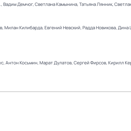
.,
Вадим Демчог,
Светлана Камынина,
Татьяна Лянник,
Светла
в,
Милан Килибарда,
Евгений Невский,
Радда Новикова,
Дина 
ус,
Антон Косьмин,
Марат Дулатов,
Сергей Фирсов,
Кирилл Ке