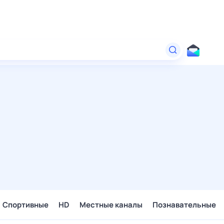
Спортивные
HD
Местные каналы
Познавательные