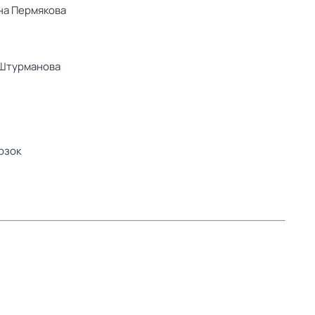
на Пермякова
Штурманова
рзок