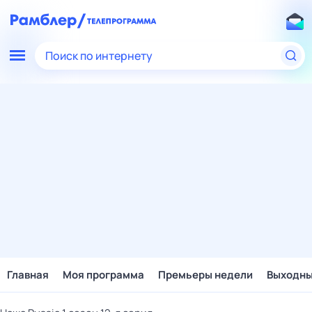
Поиск по интернету
Главная
Моя программа
Премьеры недели
Выходн