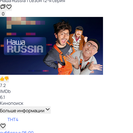
Наша Russia 1 сезон 12-я серия
0
7.2
IMDb
6.1
Кинопоиск
Больше информации
ТНТ4
суббота
в
05:00