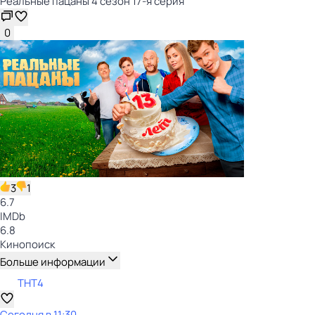
Реальные пацаны 4 сезон 17-я серия
0
3
1
6.7
IMDb
6.8
Кинопоиск
Больше информации
ТНТ4
Сегодня в 11:30