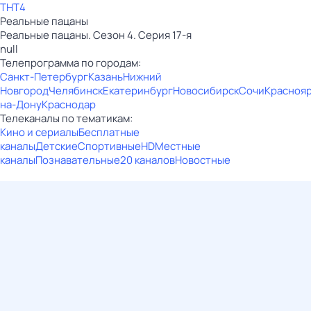
ТНТ4
Реальные пацаны
Реальные пацаны. Сезон 4. Серия 17-я
null
Телепрограмма по городам:
Санкт-Петербург
Казань
Нижний
Новгород
Челябинск
Екатеринбург
Новосибирск
Сочи
Красноя
на-Дону
Краснодар
Телеканалы по тематикам:
Кино и сериалы
Бесплатные
каналы
Детские
Спортивные
HD
Местные
каналы
Познавательные
20 каналов
Новостные