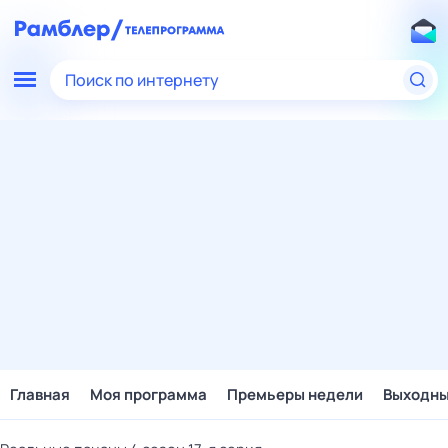
Поиск по интернету
Главная
Моя программа
Премьеры недели
Выходн