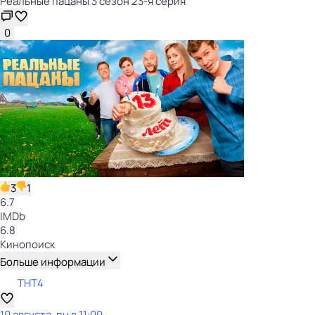
Реальные пацаны 3 сезон 23-я серия
0
3
1
6.7
IMDb
6.8
Кинопоиск
Больше информации
ТНТ4
10 августа, пн в 11:00