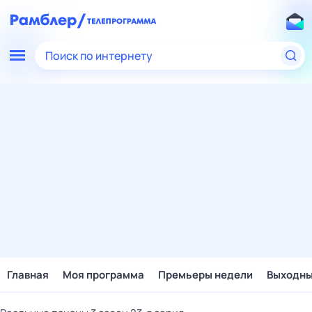
Поиск по интернету
Главная
Моя программа
Премьеры недели
Выходн