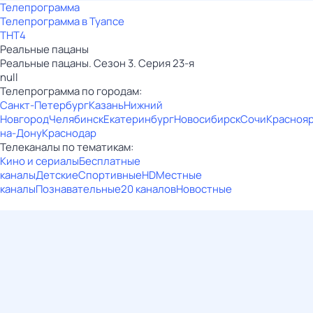
Телепрограмма
Телепрограмма в Туапсе
ТНТ4
Реальные пацаны
Реальные пацаны. Сезон 3. Серия 23-я
null
Телепрограмма по городам:
Санкт-Петербург
Казань
Нижний
Новгород
Челябинск
Екатеринбург
Новосибирск
Сочи
Красноя
на-Дону
Краснодар
Телеканалы по тематикам:
Кино и сериалы
Бесплатные
каналы
Детские
Спортивные
HD
Местные
каналы
Познавательные
20 каналов
Новостные