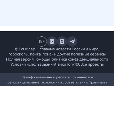
18
+
© Рамблер — главные новости России и мира,
гороскопы, почта, поиск и другие полезные сервисы
Полная версия
Помощь
Политика конфиденциальности
Условия использования
Лайки
Топ-100
Все проекты
На информационном ресурсе применяются
рекомендательные технологии в соответствии с
Правилами