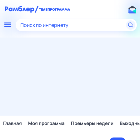
Поиск по интернету
Главная
Моя программа
Премьеры недели
Выходн