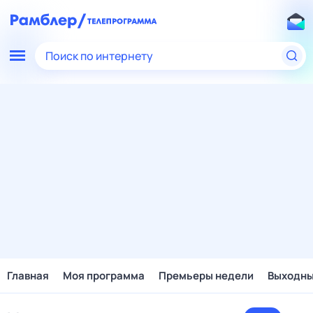
Поиск по интернету
Главная
Моя программа
Премьеры недели
Выходн