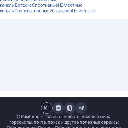
каналы
Детские
Спортивные
HD
Местные
каналы
Познавательные
20 каналов
Новостные
18
+
© Рамблер — главные новости России и мира,
гороскопы, почта, поиск и другие полезные сервисы
Полная версия
Помощь
Политика конфиденциальности