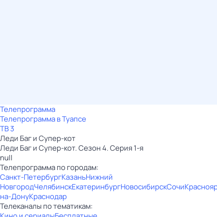
Телепрограмма
Телепрограмма в Туапсе
ТВ 3
Леди Баг и Супер-кот
Леди Баг и Супер-кот. Сезон 4. Серия 1-я
null
Телепрограмма по городам:
Санкт-Петербург
Казань
Нижний
Новгород
Челябинск
Екатеринбург
Новосибирск
Сочи
Красноя
на-Дону
Краснодар
Телеканалы по тематикам:
Кино и сериалы
Бесплатные