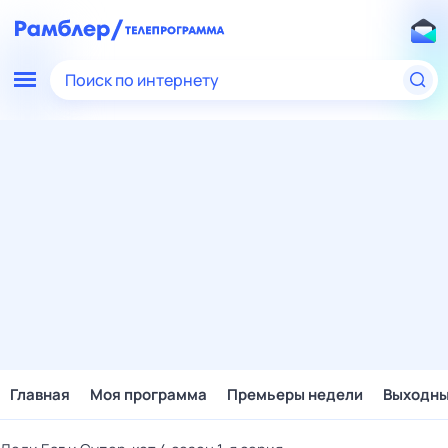
Поиск по интернету
Главная
Моя программа
Премьеры недели
Выходн