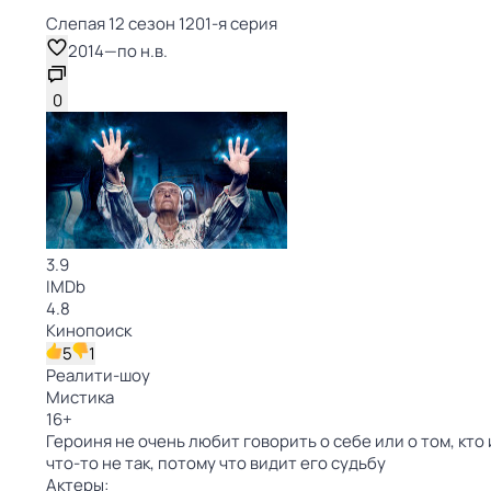
Слепая 12 сезон 1201-я серия
2014
—
по н.в.
0
3.9
IMDb
4.8
Кинопоиск
5
1
Реалити-шоу
Мистика
16
+
Героиня не очень любит говорить о себе или о том, кто 
что-то не так, потому что видит его судьбу
Актеры: