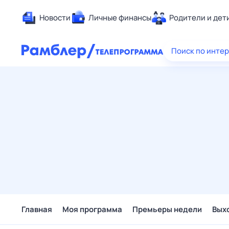
Новости
Личные финансы
Родители и дет
Здоровье
Поиск по инте
Развлечен
Дом и уют
Спорт
Карьера
Авто
Технологи
Жизненные
Сберегаем
Гороскопы
Главная
Моя программа
Премьеры недели
Вых