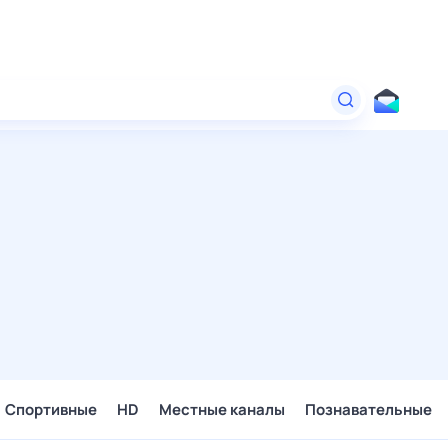
Спортивные
HD
Местные каналы
Познавательные