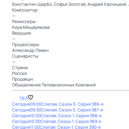
Константин Щербо,
Софья Золотая,
Андрей Касницкий,
Композитор:
—
Режиссеры:
Кира Мещерякова
Ведущие:
—
Продюссеры:
Александр Левин
Сценаристы:
—
Страна:
Россия
Продакшн:
Объединение Телевизионных Компаний
ТВ 3
Сегодня
09:00
Слепая
. Сезон 5
. Серия 386-я
Сегодня
09:30
Слепая
. Сезон 5
. Серия 387-я
Сегодня
10:00
Слепая
. Сезон 1
. Серия 388-я
Сегодня
10:30
Слепая
. Сезон 1
. Серия 389-я
Сегодня
11:00
Слепая
. Сезон 1
. Серия 390-я