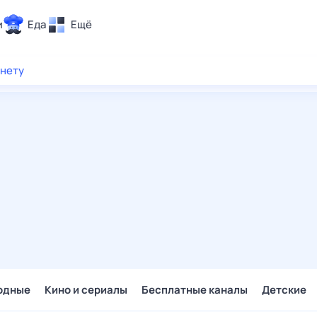
и
Еда
Ещё
Почта
рнету
ия и отдых
Поиск
Погода
ТВ-программа
и и тренды
 ситуации
 вместе
Помощь
одные
Кино и сериалы
Бесплатные каналы
Детские