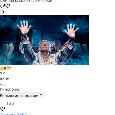
Слепая 13 сезон 1234-я серия
0
6
1
3.9
IMDb
4.8
Кинопоиск
Больше информации
ТВ 3
Завтра в 09:00