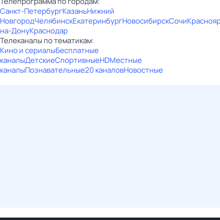
Телепрограмма по городам:
Санкт-Петербург
Казань
Нижний
Новгород
Челябинск
Екатеринбург
Новосибирск
Сочи
Красноя
на-Дону
Краснодар
Телеканалы по тематикам:
Кино и сериалы
Бесплатные
каналы
Детские
Спортивные
HD
Местные
каналы
Познавательные
20 каналов
Новостные