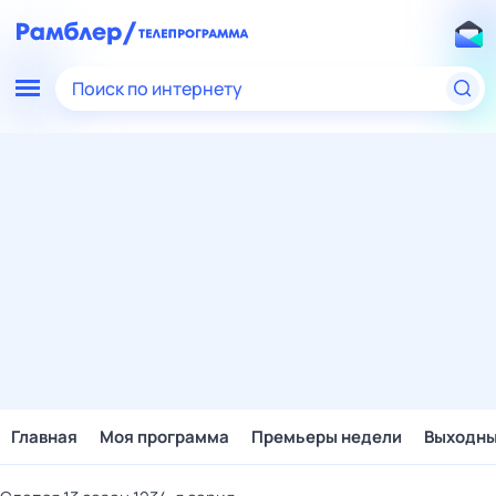
Поиск по интернету
Главная
Моя программа
Премьеры недели
Выходн