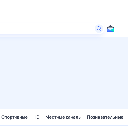
Спортивные
HD
Местные каналы
Познавательные