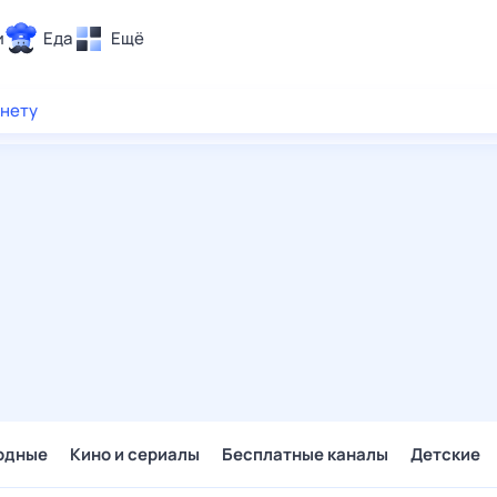
и
Еда
Ещё
Почта
рнету
ия и отдых
Поиск
Погода
ТВ-программа
и и тренды
 ситуации
 вместе
Помощь
одные
Кино и сериалы
Бесплатные каналы
Детские