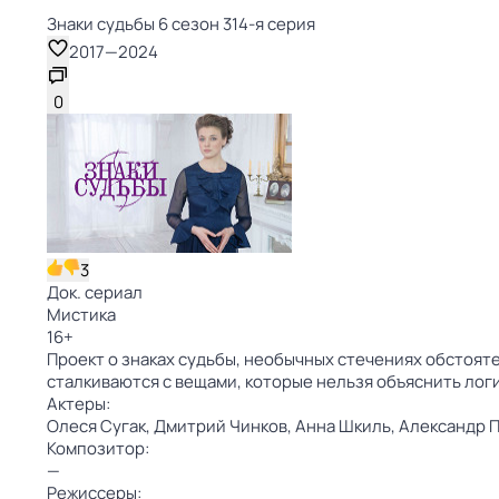
Знаки cyдьбы 6 сезон 314-я серия
2017
—
2024
0
3
Док. сериал
Мистика
16
+
Проект о знаках судьбы, необычных стечениях обстояте
сталкиваются с вещами, которые нельзя объяснить лог
Актеры:
Олеся Сугак,
Дмитрий Чинков,
Анна Шкиль,
Александр 
Композитор:
—
Режиссеры: