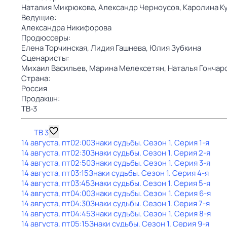
Наталия Микрюкова,
Александр Черноусов,
Каролина К
Ведущие:
Александра Никифорова
Продюссеры:
Елена Торчинская,
Лидия Гашнева,
Юлия Зубкина
Сценаристы:
Михаил Васильев,
Марина Мелексетян,
Наталья Гончар
Страна:
Россия
Продакшн:
ТВ-3
ТВ 3
14 августа, пт
02:00
Знаки cyдьбы
. Сезон 1
. Серия 1-я
14 августа, пт
02:30
Знаки cyдьбы
. Сезон 1
. Серия 2-я
14 августа, пт
02:50
Знаки cyдьбы
. Сезон 1
. Серия 3-я
14 августа, пт
03:15
Знаки cyдьбы
. Сезон 1
. Серия 4-я
14 августа, пт
03:45
Знаки cyдьбы
. Сезон 1
. Серия 5-я
14 августа, пт
04:00
Знаки cyдьбы
. Сезон 1
. Серия 6-я
14 августа, пт
04:30
Знаки cyдьбы
. Сезон 1
. Серия 7-я
14 августа, пт
04:45
Знаки cyдьбы
. Сезон 1
. Серия 8-я
14 августа, пт
05:15
Знаки cyдьбы
. Сезон 1
. Серия 9-я