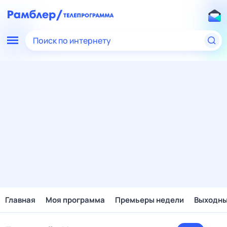
Поиск по интернету
Главная
Моя программа
Премьеры недели
Выходн