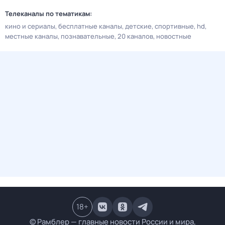
Телеканалы по тематикам:
кино и сериалы
бесплатные каналы
детские
спортивные
hd
местные каналы
познавательные
20 каналов
новостные
18
+
© Рамблер — главные новости России и мира,